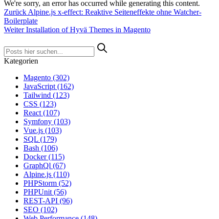
We're sorry, an error has occurred while generating this content.
Zurück
Alpine.js x-effect: Reaktive Seiteneffekte ohne Watcher-
Boilerplate
Weiter
Installation of Hyvä Themes in Magento
Kategorien
Magento
(302)
JavaScript
(162)
Tailwind
(123)
CSS
(123)
React
(107)
Symfony
(103)
Vue.js
(103)
SQL
(179)
Bash
(106)
Docker
(115)
GraphQl
(67)
Alpine.js
(110)
PHPStorm
(52)
PHPUnit
(56)
REST-API
(96)
SEO
(102)
Web Performance
(148)