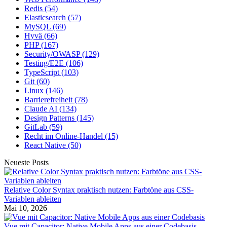
Redis
(54)
Elasticsearch
(57)
MySQL
(69)
Hyvä
(66)
PHP
(167)
Security/OWASP
(129)
Testing/E2E
(106)
TypeScript
(103)
Git
(60)
Linux
(146)
Barrierefreiheit
(78)
Claude AI
(134)
Design Patterns
(145)
GitLab
(59)
Recht im Online-Handel
(15)
React Native
(50)
Neueste Posts
Relative Color Syntax praktisch nutzen: Farbtöne aus CSS-
Variablen ableiten
Mai 10, 2026
Vue mit Capacitor: Native Mobile Apps aus einer Codebasis