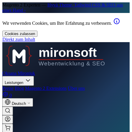
Magento 2 Experten —
Hyvä Theme, Tailwind CSS & SEO aus
einer Hand ›
Wir verwenden Cookies, um Ihre Erfahrung zu verbessern.
Cookies zulassen
Direkt zum Inhalt
mironsoft
Webentwicklung & SEO
Oksana Mironjuk
Leistungen
Preise
Blog
Magento 2 Extensions
Über uns
0
Deutsch