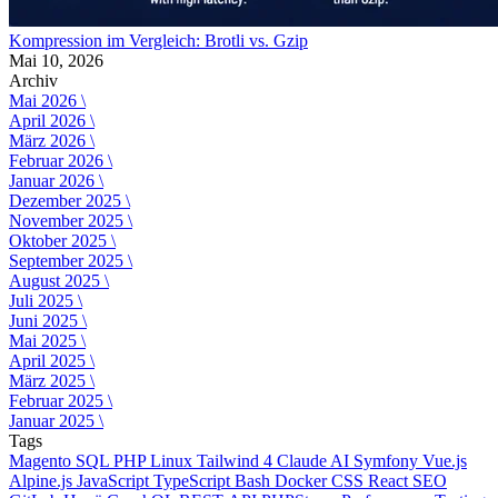
Kompression im Vergleich: Brotli vs. Gzip
Mai 10, 2026
Archiv
Mai 2026 \
April 2026 \
März 2026 \
Februar 2026 \
Januar 2026 \
Dezember 2025 \
November 2025 \
Oktober 2025 \
September 2025 \
August 2025 \
Juli 2025 \
Juni 2025 \
Mai 2025 \
April 2025 \
März 2025 \
Februar 2025 \
Januar 2025 \
Tags
Magento
SQL
PHP
Linux
Tailwind 4
Claude AI
Symfony
Vue.js
Alpine.js
JavaScript
TypeScript
Bash
Docker
CSS
React
SEO