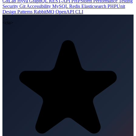
GitLab
Hyvä
GraphQL
REST-API
PHPStorm
Performance
Testing
Security
Git
Accessibility
MySQL
Redis
Elasticsearch
PHPUnit
Design Patterns
RabbitMQ
OpenAPI
CLI
>_
<cta>