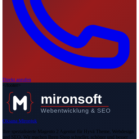
Direkt anrufen
</footer>
mironsoft
Webentwicklung & SEO
Oksana Mironjuk
Ihre spezialisierte Magento 2 Agentur für Hyvä Theme, Webdesign
und SEO. Wir machen Ihren Shop schneller, schöner und besser