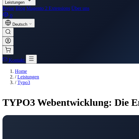
Leistungen
Preise
Blog
Magento 2 Extensions
Über uns
0
Deutsch
Kontakt
Home
/
Leistungen
/
Typo3
TYPO3 Webentwicklung: Die Ente