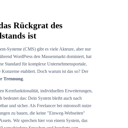
as Rückgrat des
stands ist
nt-Systeme (CMS) gibt es viele Akteure, aber nur
hrend WordPress den Massenmarkt dominiert, hat
ne Standard für komplexe Unternehmensportale,
le Konzerne etabliert. Doch warum ist das so? Der
er Trennung
.
 Kernfunktionalität, individuellen Erweiterungen,
h bedeutet das: Dein System bleibt auch nach
tbar und sicher. Als Freelancer bei mironsoft nutze
sungen zu bauen, die keine "Einweg-Webseiten"
e Assets. Wir sprechen hier von einem System, das
50 verschiedene Sprachen und hunderte von