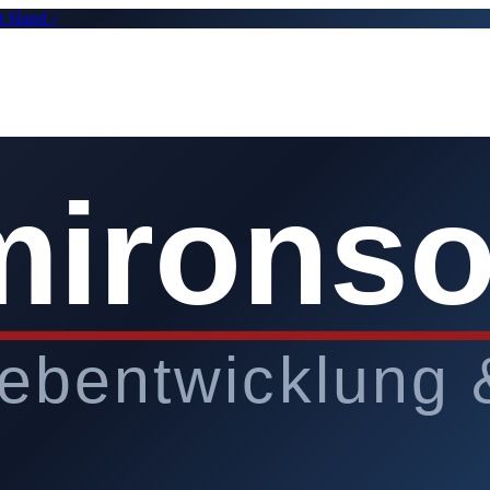
r Hand ›
mironso
ebentwicklung