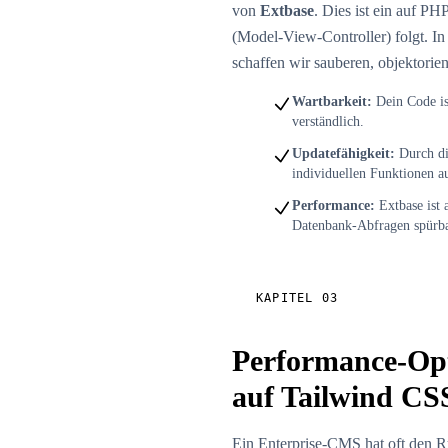
von
Extbase
. Dies ist ein auf 
(Model-View-Controller) folgt. I
schaffen wir sauberen, objektorie
Wartbarkeit:
Dein Code ist
verständlich.
Updatefähigkeit:
Durch di
individuellen Funktionen a
Performance:
Extbase ist 
Datenbank-Abfragen spürbar
KAPITEL 03
Performance-Opt
auf Tailwind CS
Ein Enterprise-CMS hat oft den Ru