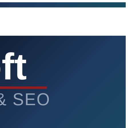
ft
 & SEO