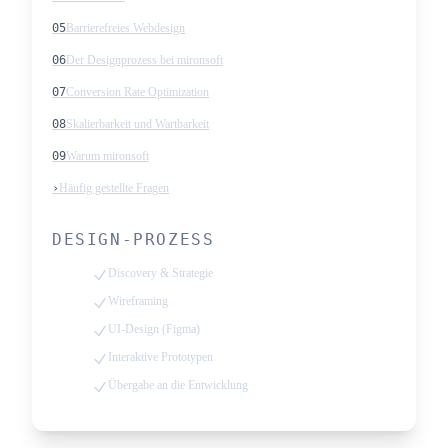
05
Barrierefreies Webdesign
06
Der Designprozess bei mironsoft
07
Conversion Rate Optimization
08
Skalierbarkeit und Wartbarkeit
09
Warum mironsoft
›
Häufig gestellte Fragen
DESIGN-PROZESS
Discovery & Strategie
Wireframing
UI-Design (Figma)
Interaktive Prototypen
Übergabe an die Entwicklung