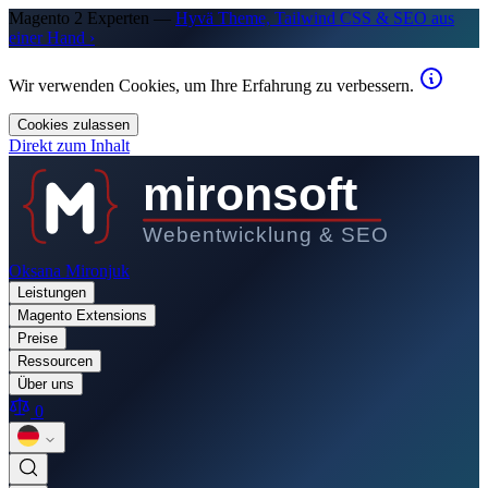
Magento 2 Experten —
Hyvä Theme, Tailwind CSS & SEO aus
einer Hand ›
Wir verwenden Cookies, um Ihre Erfahrung zu verbessern.
Cookies zulassen
Direkt zum Inhalt
mironsoft
Webentwicklung & SEO
Oksana Mironjuk
Leistungen
Magento Extensions
Preise
Ressourcen
Über uns
0