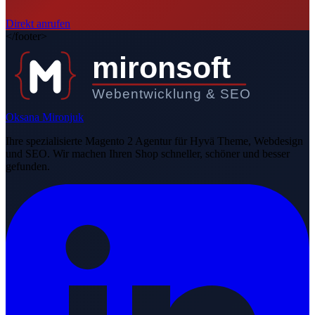
Direkt anrufen
</footer>
mironsoft
Webentwicklung & SEO
Oksana Mironjuk
Ihre spezialisierte Magento 2 Agentur für Hyvä Theme, Webdesign
und SEO. Wir machen Ihren Shop schneller, schöner und besser
gefunden.