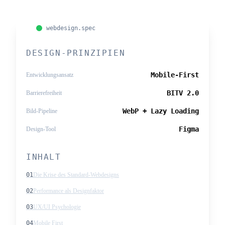
webdesign.spec
DESIGN-PRINZIPIEN
Mobile-First
Entwicklungsansatz
BITV 2.0
Barrierefreiheit
WebP + Lazy Loading
Bild-Pipeline
Figma
Design-Tool
INHALT
01
Die Krise des Standard-Webdesigns
02
Performance als Designfaktor
03
UX/UI Psychologie
04
Mobile First