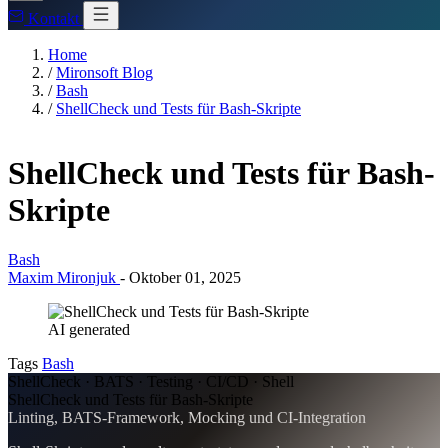
Kontakt
Home
/
Mironsoft Blog
/
Bash
/
ShellCheck und Tests für Bash-Skripte
ShellCheck und Tests für Bash-
Skripte
Bash
Maxim Mironjuk
-
Oktober 01, 2025
AI generated
Tags
Bash
ShellCheck · BATS · Testing · CI/CD · Shell
ShellCheck und Tests für Bash-Skripte
Linting, BATS-Framework, Mocking und CI-Integration