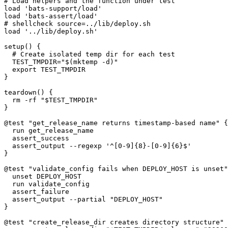
# Load helpers and the function under test
load 
'bats-support/load'
load 
'bats-assert/load'
# shellcheck source=../lib/deploy.sh
load 
'../lib/deploy.sh'
setup
(
)
{
# Create isolated temp dir for each test
TEST_TMPDIR
=
"
$(
mktemp 
-d
)
"
export
}
teardown
(
)
{
rm
-rf
"
$TEST_TMPDIR
"
}
@test 
"get_release_name returns timestamp-based name"
{
  run get_release_name

  assert_success

  assert_output 
--regexp
'^[0-9]{8}-[0-9]{6}$'
}
@test 
"validate_config fails when DEPLOY_HOST is unset"
unset
 DEPLOY_HOST

  run validate_config

  assert_failure

  assert_output 
--partial
"DEPLOY_HOST"
}
@test 
"create_release_dir creates directory structure"