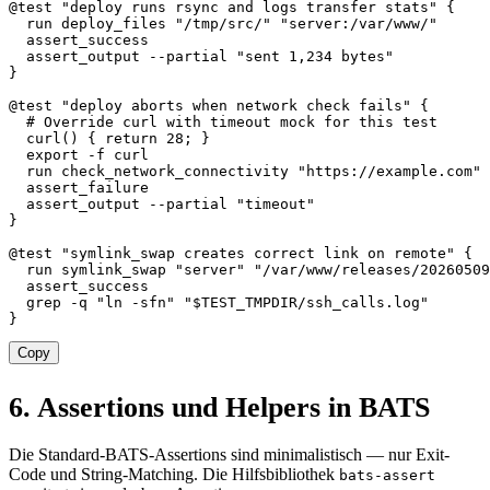
@test 
"deploy runs rsync and logs transfer stats"
{
  run deploy_files 
"/tmp/src/"
"server:/var/www/"
  assert_success

  assert_output 
--partial
"sent 1,234 bytes"
}
@test 
"deploy aborts when network check fails"
{
# Override curl with timeout mock for this test
curl
(
)
{
return
28
;
}
export
-f
curl
  run check_network_connectivity 
"https://example.com"
  assert_failure

  assert_output 
--partial
"timeout"
}
@test 
"symlink_swap creates correct link on remote"
{
  run symlink_swap 
"server"
"/var/www/releases/20260509
  assert_success

grep
-q
"ln -sfn"
"
$TEST_TMPDIR
/ssh_calls.log"
}
Copy
6. Assertions und Helpers in BATS
Die Standard-BATS-Assertions sind minimalistisch — nur Exit-
Code und String-Matching. Die Hilfsbibliothek
bats-assert