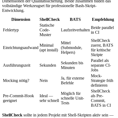
Dimensionen der Qualitätssicherung. Beide zusammen bilden das
vollständige Werkzeugset für professionelle Bash-Skript-
Entwicklung.
Dimension
ShellCheck
BATS
Empfehlung
Statische
Beide parallel
Fehlertyp
Code-
Laufzeitverhalten
in CI
Muster
ShellCheck
Mittel
Minimal
zuerst, BATS
Einrichtungsaufwand
(Submodule,
(apt install)
für kritische
Helpers)
Skripte
Parallel als
Sekunden bis
Ausführungszeit
Sekunden
separate CI-
Minuten
Jobs
Mock-
Ja, für externe
Mocking nötig?
Nein
Strategie früh
Befehle
definieren
ShellCheck
Möglich für
Pre-Commit-Hook
Ideal —
als Pre-
schnelle Unit-
geeignet
sehr schnell
Commit,
Tests
BATS in CI
ShellCheck
sollte in jedem Projekt mit Shell-Skripten aktiv sein —