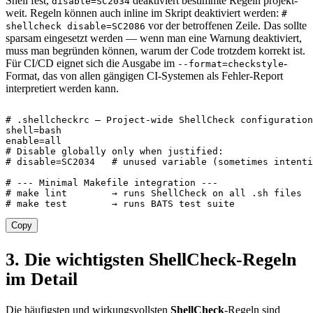
Shell fest,
deaktiviert bestimmte Regeln projekt-
disable=SC2034
weit. Regeln können auch inline im Skript deaktiviert werden:
#
vor der betroffenen Zeile. Das sollte
shellcheck disable=SC2086
sparsam eingesetzt werden — wenn man eine Warnung deaktiviert,
muss man begründen können, warum der Code trotzdem korrekt ist.
Für CI/CD eignet sich die Ausgabe im
-
--format=checkstyle
Format, das von allen gängigen CI-Systemen als Fehler-Report
interpretiert werden kann.
# .shellcheckrc — Project-wide ShellCheck configuration
shell
=
enable
=
# Disable globally only when justified:
# disable=SC2034   # unused variable (sometimes intenti
# --- Minimal Makefile integration ---
# make lint        → runs ShellCheck on all .sh files
# make test        → runs BATS test suite
Copy
3. Die wichtigsten ShellCheck-Regeln
im Detail
Die häufigsten und wirkungsvollsten
ShellCheck
-Regeln sind