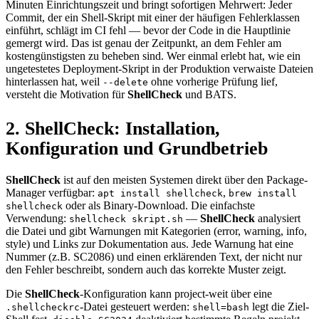
Minuten Einrichtungszeit und bringt sofortigen Mehrwert: Jeder
Commit, der ein Shell-Skript mit einer der häufigen Fehlerklassen
einführt, schlägt im CI fehl — bevor der Code in die Hauptlinie
gemergt wird. Das ist genau der Zeitpunkt, an dem Fehler am
kostengünstigsten zu beheben sind. Wer einmal erlebt hat, wie ein
ungetestetes Deployment-Skript in der Produktion verwaiste Dateien
hinterlassen hat, weil
ohne vorherige Prüfung lief,
--delete
versteht die Motivation für
ShellCheck
und BATS.
2. ShellCheck: Installation,
Konfiguration und Grundbetrieb
ShellCheck
ist auf den meisten Systemen direkt über den Package-
Manager verfügbar:
,
apt install shellcheck
brew install
oder als Binary-Download. Die einfachste
shellcheck
Verwendung:
—
ShellCheck
analysiert
shellcheck skript.sh
die Datei und gibt Warnungen mit Kategorien (error, warning, info,
style) und Links zur Dokumentation aus. Jede Warnung hat eine
Nummer (z.B. SC2086) und einen erklärenden Text, der nicht nur
den Fehler beschreibt, sondern auch das korrekte Muster zeigt.
Die
ShellCheck
-Konfiguration kann project-weit über eine
-Datei gesteuert werden:
legt die Ziel-
.shellcheckrc
shell=bash