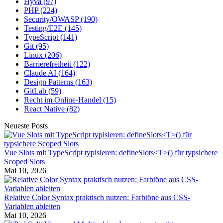
Hyvä
(97)
PHP
(224)
Security/OWASP
(190)
Testing/E2E
(145)
TypeScript
(141)
Git
(95)
Linux
(206)
Barrierefreiheit
(122)
Claude AI
(164)
Design Patterns
(163)
GitLab
(59)
Recht im Online-Handel
(15)
React Native
(82)
Neueste Posts
Vue Slots mit TypeScript typisieren: defineSlots<T>() für typsichere
Scoped Slots
Mai 10, 2026
Relative Color Syntax praktisch nutzen: Farbtöne aus CSS-
Variablen ableiten
Mai 10, 2026