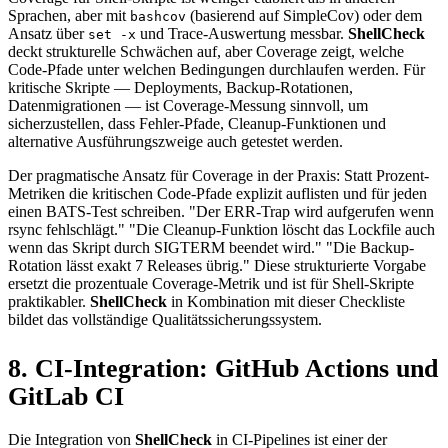
Sprachen, aber mit
(basierend auf SimpleCov) oder dem
bashcov
Ansatz über
und Trace-Auswertung messbar.
ShellCheck
set -x
deckt strukturelle Schwächen auf, aber Coverage zeigt, welche
Code-Pfade unter welchen Bedingungen durchlaufen werden. Für
kritische Skripte — Deployments, Backup-Rotationen,
Datenmigrationen — ist Coverage-Messung sinnvoll, um
sicherzustellen, dass Fehler-Pfade, Cleanup-Funktionen und
alternative Ausführungszweige auch getestet werden.
Der pragmatische Ansatz für Coverage in der Praxis: Statt Prozent-
Metriken die kritischen Code-Pfade explizit auflisten und für jeden
einen BATS-Test schreiben. "Der ERR-Trap wird aufgerufen wenn
rsync fehlschlägt." "Die Cleanup-Funktion löscht das Lockfile auch
wenn das Skript durch SIGTERM beendet wird." "Die Backup-
Rotation lässt exakt 7 Releases übrig." Diese strukturierte Vorgabe
ersetzt die prozentuale Coverage-Metrik und ist für Shell-Skripte
praktikabler.
ShellCheck
in Kombination mit dieser Checkliste
bildet das vollständige Qualitätssicherungssystem.
8. CI-Integration: GitHub Actions und
GitLab CI
Die Integration von
ShellCheck
in CI-Pipelines ist einer der