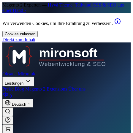
Magento 2 Experten —
Hyvä Theme, Tailwind CSS & SEO aus
einer Hand ›
Wir verwenden Cookies, um Ihre Erfahrung zu verbessern.
Cookies zulassen
Direkt zum Inhalt
mironsoft
Webentwicklung & SEO
Oksana Mironjuk
Leistungen
Preise
Blog
Magento 2 Extensions
Über uns
0
Deutsch