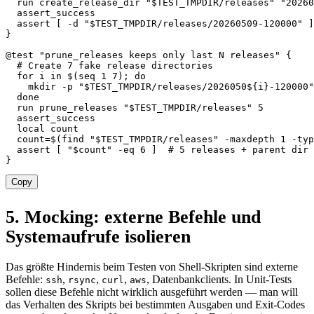
  run create_release_dir 
"
$TEST_TMPDIR
/releases"
"20260
  assert_success

  assert 
[
-d
"
$TEST_TMPDIR
/releases/20260509-120000"
]
}
@test 
"prune_releases keeps only last N releases"
{
# Create 7 fake release directories
for
i
in
$(
seq
1
7
)
;
do
mkdir
-p
"
$TEST_TMPDIR
/releases/2026050
${i}
-120000"
done
  run prune_releases 
"
$TEST_TMPDIR
/releases"
5
  assert_success

local
 count

count
=
$(
find
"
$TEST_TMPDIR
/releases"
-maxdepth
1
-typ
  assert 
[
"
$count
"
-eq
6
]
# 5 releases + parent dir
}
Copy
5. Mocking: externe Befehle und
Systemaufrufe isolieren
Das größte Hindernis beim Testen von Shell-Skripten sind externe
Befehle:
,
,
,
, Datenbankclients. In Unit-Tests
ssh
rsync
curl
aws
sollen diese Befehle nicht wirklich ausgeführt werden — man will
das Verhalten des Skripts bei bestimmten Ausgaben und Exit-Codes