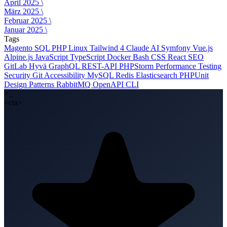
April 2025 \
März 2025 \
Februar 2025 \
Januar 2025 \
Tags
Magento
SQL
PHP
Linux
Tailwind 4
Claude AI
Symfony
Vue.js
Alpine.js
JavaScript
TypeScript
Docker
Bash
CSS
React
SEO
GitLab
Hyvä
GraphQL
REST-API
PHPStorm
Performance
Testing
Security
Git
Accessibility
MySQL
Redis
Elasticsearch
PHPUnit
Design Patterns
RabbitMQ
OpenAPI
CLI
>_
<cta>