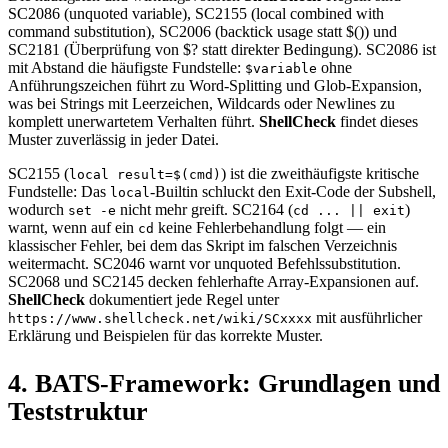
SC2086 (unquoted variable), SC2155 (local combined with
command substitution), SC2006 (backtick usage statt $()) und
SC2181 (Überprüfung von $? statt direkter Bedingung). SC2086 ist
mit Abstand die häufigste Fundstelle:
ohne
$variable
Anführungszeichen führt zu Word-Splitting und Glob-Expansion,
was bei Strings mit Leerzeichen, Wildcards oder Newlines zu
komplett unerwartetem Verhalten führt.
ShellCheck
findet dieses
Muster zuverlässig in jeder Datei.
SC2155 (
) ist die zweithäufigste kritische
local result=$(cmd)
Fundstelle: Das
-Builtin schluckt den Exit-Code der Subshell,
local
wodurch
nicht mehr greift. SC2164 (
)
set -e
cd ... || exit
warnt, wenn auf ein
keine Fehlerbehandlung folgt — ein
cd
klassischer Fehler, bei dem das Skript im falschen Verzeichnis
weitermacht. SC2046 warnt vor unquoted Befehlssubstitution.
SC2068 und SC2145 decken fehlerhafte Array-Expansionen auf.
ShellCheck
dokumentiert jede Regel unter
mit ausführlicher
https://www.shellcheck.net/wiki/SCxxxx
Erklärung und Beispielen für das korrekte Muster.
4. BATS-Framework: Grundlagen und
Teststruktur