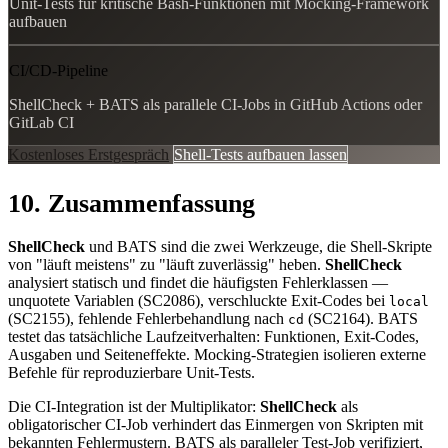
Unit-Tests für kritische Bash-Funktionen mit Mocking-Framework
aufbauen
CI/CD-Pipeline
ShellCheck + BATS als parallele CI-Jobs in GitHub Actions oder
GitLab CI
Kostenloses Erstgespräch
Shell-Tests aufbauen lassen
10. Zusammenfassung
ShellCheck
und BATS sind die zwei Werkzeuge, die Shell-Skripte
von "läuft meistens" zu "läuft zuverlässig" heben.
ShellCheck
analysiert statisch und findet die häufigsten Fehlerklassen —
unquotete Variablen (SC2086), verschluckte Exit-Codes bei
local
(SC2155), fehlende Fehlerbehandlung nach
(SC2164). BATS
cd
testet das tatsächliche Laufzeitverhalten: Funktionen, Exit-Codes,
Ausgaben und Seiteneffekte. Mocking-Strategien isolieren externe
Befehle für reproduzierbare Unit-Tests.
Die CI-Integration ist der Multiplikator:
ShellCheck
als
obligatorischer CI-Job verhindert das Einmergen von Skripten mit
bekannten Fehlermustern. BATS als paralleler Test-Job verifiziert,