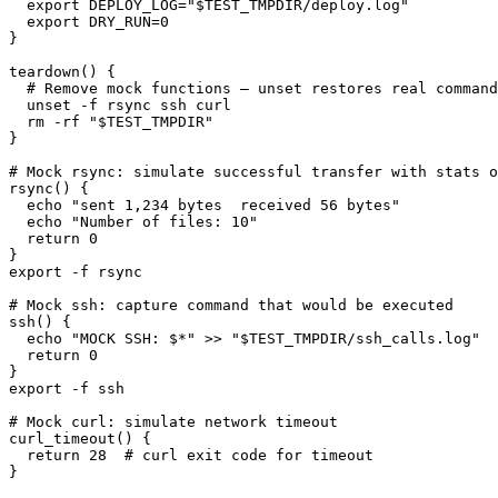
export
DEPLOY_LOG
=
"
$TEST_TMPDIR
/deploy.log"
export
DRY_RUN
=
0
}
teardown
(
)
{
# Remove mock functions — unset restores real command
unset
-f
rsync
ssh
curl
rm
-rf
"
$TEST_TMPDIR
"
}
# Mock rsync: simulate successful transfer with stats o
rsync
(
)
{
echo
"sent 1,234 bytes  received 56 bytes"
echo
"Number of files: 10"
return
0
}
export
-f
rsync
# Mock ssh: capture command that would be executed
ssh
(
)
{
echo
"MOCK SSH: 
$*
"
>>
"
$TEST_TMPDIR
/ssh_calls.log"
return
0
}
export
-f
ssh
# Mock curl: simulate network timeout
curl_timeout
(
)
{
return
28
# curl exit code for timeout
}