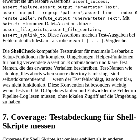
erweitert sie um lesbare Assertions:
,
assert_success
,
,
assert_failure
assert_output "erwarteter Text"
,
assert_output --regexp 'pattern'
assert_line --index 0
,
. Mit
"erste Zeile"
refute_output "unerwarteter Text"
kommen Datei-Assertions hinzu:
bats-file
,
,
assert_file_exists
assert_file_contains
. Diese Assertions machen Test-Ausgaben bei
assert_symlink_to
Fehlern deutlich lesbarer als rohe
-Vergleiche.
assert [ ... ]
Die
ShellCheck
-kompatible Teststruktur für maximale Lesbarkeit:
Setup-Funktionen für komplexe Umgebungen, Helper-Funktionen
für häufig verwendete Assertion-Kombinationen und klare Test-
Namen, die das erwartete Verhalten beschreiben. Test-Namen wie
"deploy_files aborts when source directory is missing" sind
selbstdokumentierend — wenn der Test fehlschlägt, ist sofort klar,
was nicht funktioniert. Diese Konvention ist besonders wichtig,
wenn Tests in CI/CD-Pipelines laufen und Entwickler die Fehler im
Pipeline-Log lesen müssen, ohne lokalen Zugriff auf die Umgebung
zu haben.
7. Coverage: Testabdeckung für Shell-
Skripte messen
Coverage für Shell-Skripte ist weniger etabliert als in anderen