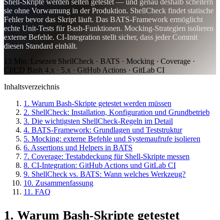
Shell-Skripte werden selten getestet — und genau deshalb scheitern
sie ohne Vorwarnung in der Produktion. ShellCheck findet statische
Fehler bevor das Skript läuft. Das BATS-Framework ermöglicht
echte Unit-Tests für Bash-Funktionen. Mocking-Strategien isolieren
externe Befehle. CI-Integration stellt sicher, dass jeder Commit
diesen Standard einhält.
13 Min. Lesezeit
ShellCheck · BATS · Mocking · Coverage ·
CI/CD
Bash 4.x · 5.x · GitHub Actions · GitLab CI
Inhaltsverzeichnis
1. Warum Bash-Skripte getestet werden müssen
2. ShellCheck: Installation, Konfiguration und Grundbetrieb
3. Die wichtigsten ShellCheck-Regeln im Detail
4. BATS-Framework: Grundlagen und Teststruktur
5. Mocking: externe Befehle und Systemaufrufe isolieren
6. Assertions und Helpers in BATS
7. Coverage: Testabdeckung für Shell-Skripte messen
8. CI-Integration: GitHub Actions und GitLab CI
9. ShellCheck vs. BATS: Wann welches Werkzeug?
10. Zusammenfassung
11. FAQ
1. Warum Bash-Skripte getestet