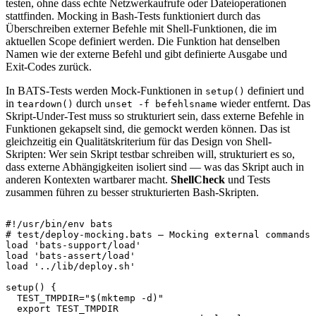
testen, ohne dass echte Netzwerkaufrufe oder Dateioperationen
stattfinden. Mocking in Bash-Tests funktioniert durch das
Überschreiben externer Befehle mit Shell-Funktionen, die im
aktuellen Scope definiert werden. Die Funktion hat denselben
Namen wie der externe Befehl und gibt definierte Ausgabe und
Exit-Codes zurück.
In BATS-Tests werden Mock-Funktionen in
definiert und
setup()
in
durch
wieder entfernt. Das
teardown()
unset -f befehlsname
Skript-Under-Test muss so strukturiert sein, dass externe Befehle in
Funktionen gekapselt sind, die gemockt werden können. Das ist
gleichzeitig ein Qualitätskriterium für das Design von Shell-
Skripten: Wer sein Skript testbar schreiben will, strukturiert es so,
dass externe Abhängigkeiten isoliert sind — was das Skript auch in
anderen Kontexten wartbarer macht.
ShellCheck
und Tests
zusammen führen zu besser strukturierten Bash-Skripten.
#!/usr/bin/env bats
# test/deploy-mocking.bats — Mocking external commands 
load 
'bats-support/load'
load 
'bats-assert/load'
load 
'../lib/deploy.sh'
setup
(
)
{
TEST_TMPDIR
=
"
$(
mktemp 
-d
)
"
export
 TEST_TMPDIR
