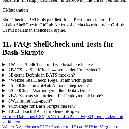
Subshells. In setup() definieren, in teardown() mit unset -f entfernen.
CI-Integration
ShellCheck + BATS als parallele Jobs. Pre-Commit-Hook für
lokales ShellCheck. GitHub Actions shellcheck-action oder GitLab
CI mit koalaman/shellcheck-alpine.
11. FAQ: ShellCheck und Tests für
Bash-Skripte
1
Was ist ShellCheck und wie installiere ich es?
2
BATS vs. ShellCheck — wo ist der Unterschied?
3
Externe Befehle in BATS mocken?
4
Welche ShellCheck-Regel ist am wichtigsten?
5
ShellCheck in GitHub Actions integrieren?
6
ShellCheck-Warnungen inline deaktivieren?
7
BATS-Tests strukturieren für Deployment-Skripte?
8
Was bringt bats-assert?
9
Coverage für Bash-Skripte messen?
10
Lohnt sich BATS für kleine Skripte?
Zurück
Daten aus CSV, XML und APIs in MySQL einspielen und
validieren
Weiter
Asynchrones PHP: Swoole und ReactPHP im Vergleich