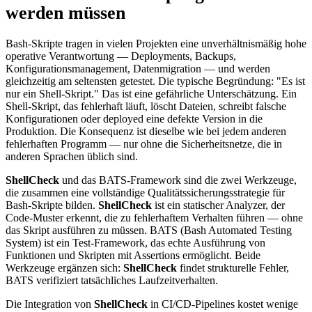
werden müssen
Bash-Skripte tragen in vielen Projekten eine unverhältnismäßig hohe
operative Verantwortung — Deployments, Backups,
Konfigurationsmanagement, Datenmigration — und werden
gleichzeitig am seltensten getestet. Die typische Begründung: "Es ist
nur ein Shell-Skript." Das ist eine gefährliche Unterschätzung. Ein
Shell-Skript, das fehlerhaft läuft, löscht Dateien, schreibt falsche
Konfigurationen oder deployed eine defekte Version in die
Produktion. Die Konsequenz ist dieselbe wie bei jedem anderen
fehlerhaften Programm — nur ohne die Sicherheitsnetze, die in
anderen Sprachen üblich sind.
ShellCheck
und das BATS-Framework sind die zwei Werkzeuge,
die zusammen eine vollständige Qualitätssicherungsstrategie für
Bash-Skripte bilden.
ShellCheck
ist ein statischer Analyzer, der
Code-Muster erkennt, die zu fehlerhaftem Verhalten führen — ohne
das Skript ausführen zu müssen. BATS (Bash Automated Testing
System) ist ein Test-Framework, das echte Ausführung von
Funktionen und Skripten mit Assertions ermöglicht. Beide
Werkzeuge ergänzen sich:
ShellCheck
findet strukturelle Fehler,
BATS verifiziert tatsächliches Laufzeitverhalten.
Die Integration von
ShellCheck
in CI/CD-Pipelines kostet wenige