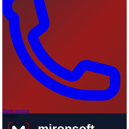
Direkt anrufen
</footer>
mironsoft