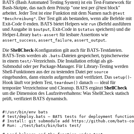
BATS (Bash Automated Testing System) ist ein Test-Framework für
Bash-Skripte, das nach dem Prinzip "one test per @test block"
arbeitet. Jeder Test ist eine Funktion mit dem Namen nach
@test
. Der Test gilt als bestanden, wenn alle Befehle mit
"Beschreibung"
Exit-Code 0 enden. BATS bietet Helpers wie
(Befehl ausführen
run
und Ausgabe in
, Exit-Code in
speichern) und die
$output
$status
Helper-Library
für lesbare Assertions wie
bats-assert
,
,
.
assert_success
assert_failure
assert_output
Die
ShellCheck
-Konfiguration gilt auch für BATS-Testdateien.
BATS-Tests werden als
-Dateien gespeichert, typischerweise
.bats
in einem
-Verzeichnis. Die Installation erfolgt als git-
test/
Submodul oder per Package-Manager. Für Library-Testing werden
Shell-Funktionen aus der zu testenden Datei per
source
eingebunden, dann einzeln aufgerufen und verifiziert. Das
-
setup()
Hook läuft vor jedem Test,
danach — ideal für
teardown()
temporäre Verzeichnisse und Cleanup. BATS ergänzt
ShellCheck
um die Dimension des Laufzeitverhaltens: Was ShellCheck statisch
prüft, verifiziert BATS dynamisch.
#!/usr/bin/env bats
# test/deploy.bats — BATS tests for deployment function
# Install: git submodule add https://github.com/bats-co
# Run: ./test/bats/bin/bats test/