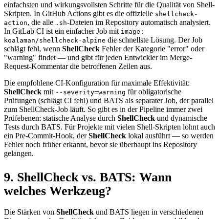
einfachsten und wirkungsvollsten Schritte für die Qualität von Shell-
Skripten. In GitHub Actions gibt es die offizielle
shellcheck-
, die alle
-Dateien im Repository automatisch analysiert.
action
.sh
In GitLab CI ist ein einfacher Job mit
image:
die schnellste Lösung. Der Job
koalaman/shellcheck-alpine
schlägt fehl, wenn
ShellCheck
Fehler der Kategorie "error" oder
"warning" findet — und gibt für jeden Entwickler im Merge-
Request-Kommentar die betroffenen Zeilen aus.
Die empfohlene CI-Konfiguration für maximale Effektivität:
ShellCheck
mit
für obligatorische
--severity=warning
Prüfungen (schlägt CI fehl) und BATS als separater Job, der parallel
zum ShellCheck-Job läuft. So gibt es in der Pipeline immer zwei
Prüfebenen: statische Analyse durch
ShellCheck
und dynamische
Tests durch BATS. Für Projekte mit vielen Shell-Skripten lohnt auch
ein Pre-Commit-Hook, der
ShellCheck
lokal ausführt — so werden
Fehler noch früher erkannt, bevor sie überhaupt ins Repository
gelangen.
9. ShellCheck vs. BATS: Wann
welches Werkzeug?
Die Stärken von
ShellCheck
und BATS liegen in verschiedenen