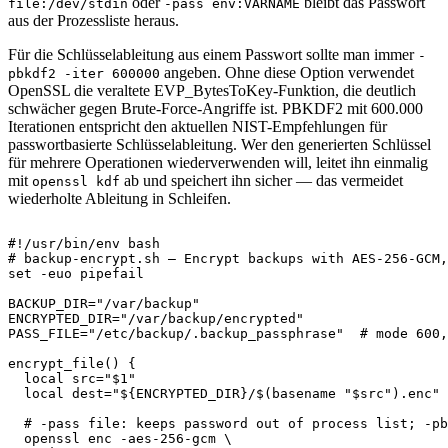
oder
bleibt das Passwort
file:/dev/stdin
-pass env:VARNAME
aus der Prozessliste heraus.
Für die Schlüsselableitung aus einem Passwort sollte man immer
-
angeben. Ohne diese Option verwendet
pbkdf2 -iter 600000
OpenSSL die veraltete EVP_BytesToKey-Funktion, die deutlich
schwächer gegen Brute-Force-Angriffe ist. PBKDF2 mit 600.000
Iterationen entspricht den aktuellen NIST-Empfehlungen für
passwortbasierte Schlüsselableitung. Wer den generierten Schlüssel
für mehrere Operationen wiederverwenden will, leitet ihn einmalig
mit
ab und speichert ihn sicher — das vermeidet
openssl kdf
wiederholte Ableitung in Schleifen.
#!/usr/bin/env bash
# backup-encrypt.sh — Encrypt backups with AES-256-GCM,
set
-euo
 pipefail

BACKUP_DIR
=
"/var/backup"
ENCRYPTED_DIR
=
"/var/backup/encrypted"
PASS_FILE
=
"/etc/backup/.backup_passphrase"
# mode 600,
encrypt_file
(
)
{
local
src
=
"
$1
"
local
dest
=
"
${ENCRYPTED_DIR}
/
$(
basename
"
$src
"
)
.enc"
# -pass file: keeps password out of process list; -pb
  openssl enc -aes-256-gcm 
\