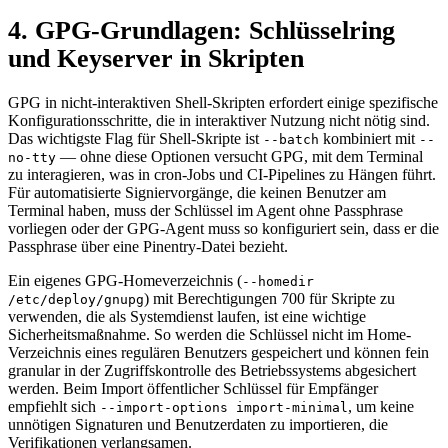
4. GPG-Grundlagen: Schlüsselring
und Keyserver in Skripten
GPG in nicht-interaktiven Shell-Skripten erfordert einige spezifische
Konfigurationsschritte, die in interaktiver Nutzung nicht nötig sind.
Das wichtigste Flag für Shell-Skripte ist
kombiniert mit
--batch
--
— ohne diese Optionen versucht GPG, mit dem Terminal
no-tty
zu interagieren, was in cron-Jobs und CI-Pipelines zu Hängen führt.
Für automatisierte Signiervorgänge, die keinen Benutzer am
Terminal haben, muss der Schlüssel im Agent ohne Passphrase
vorliegen oder der GPG-Agent muss so konfiguriert sein, dass er die
Passphrase über eine Pinentry-Datei bezieht.
Ein eigenes GPG-Homeverzeichnis (
--homedir
) mit Berechtigungen 700 für Skripte zu
/etc/deploy/gnupg
verwenden, die als Systemdienst laufen, ist eine wichtige
Sicherheitsmaßnahme. So werden die Schlüssel nicht im Home-
Verzeichnis eines regulären Benutzers gespeichert und können fein
granular in der Zugriffskontrolle des Betriebssystems abgesichert
werden. Beim Import öffentlicher Schlüssel für Empfänger
empfiehlt sich
, um keine
--import-options import-minimal
unnötigen Signaturen und Benutzerdaten zu importieren, die
Verifikationen verlangsamen.