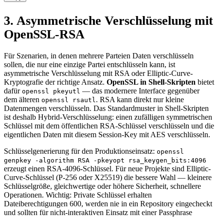
3. Asymmetrische Verschlüsselung mit
OpenSSL-RSA
Für Szenarien, in denen mehrere Parteien Daten verschlüsseln
sollen, die nur eine einzige Partei entschlüsseln kann, ist
asymmetrische Verschlüsselung mit RSA oder Elliptic-Curve-
Kryptografie der richtige Ansatz.
OpenSSL in Shell-Skripten
bietet
dafür
— das modernere Interface gegenüber
openssl pkeyutl
dem älteren
. RSA kann direkt nur kleine
openssl rsautl
Datenmengen verschlüsseln. Das Standardmuster in Shell-Skripten
ist deshalb Hybrid-Verschlüsselung: einen zufälligen symmetrischen
Schlüssel mit dem öffentlichen RSA-Schlüssel verschlüsseln und die
eigentlichen Daten mit diesem Session-Key mit AES verschlüsseln.
Schlüsselgenerierung für den Produktionseinsatz:
openssl
genpkey -algorithm RSA -pkeyopt rsa_keygen_bits:4096
erzeugt einen RSA-4096-Schlüssel. Für neue Projekte sind Elliptic-
Curve-Schlüssel (P-256 oder X25519) die bessere Wahl — kleinere
Schlüsselgröße, gleichwertige oder höhere Sicherheit, schnellere
Operationen. Wichtig: Private Schlüssel erhalten
Dateiberechtigungen 600, werden nie in ein Repository eingecheckt
und sollten für nicht-interaktiven Einsatz mit einer Passphrase