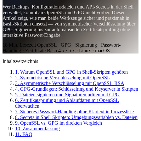
Wer Backups, Konfigurationsdateien und API-Secrets in der Shell
verwaltet, kommt an OpenSSL und GPG nicht vorbei. Dieser
Artikel zeigt, wie man beide Werkzeuge sicher und praxisnah in
Bash-Skripten einsetzt — von symmetrischer Verschlüsselung über
GPG-Signierung bis zur automatisierten Zertifikatsprüfung ohne
interaktive Passwort-Eingabe.
18 Min. Lesezeit
OpenSSL · GPG · Signierung · Passwort-
Handling · Zertifikate
Bash 4.x · 5.x · Linux · macOS
Inhaltsverzeichnis
1. Warum OpenSSL und GPG in Shell-Skripten gehören
2. Symmetrische Verschlüsselung mit OpenSSL
3. Asymmetrische Verschlüsselung mit OpenSSL-RSA
4. GPG-Grundlagen: Schlüsselring und Keyserver in Skripten
5. Dateien signieren und Signaturen prüfen mit GPG
6. Zertifikatsprüfung und Ablaufdaten mit OpenSSL
überwachen
7. Sicheres Passwort-Handling ohne Klartext in Prozessliste
8. Secrets in Shell-Skripten: Umgebungsvariablen vs. Dateien
9. OpenSSL vs. GPG im direkten Vergleich
10. Zusammenfassung
11. FAQ