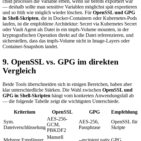
child processes die Variable erben, wenn sie bereits exportiert war
— deshalb sollte man sensitive Variablen möglichst spät exportieren
und so früh wie möglich wieder löschen. Für
OpenSSL und GPG
in Shell-Skripten
, die in Docker-Containern oder Kubernetes-Pods
laufen, ist die empfohlene Architektur: Secret via Kubernetes Secret
oder Vault Agent als Datei in ein tmpfs-Volume mounten, in der
kryptografischen Operation direkt auf die Datei referenzieren, und
sicherstellen, dass das tmpfs-Volume nicht in Image-Layers oder
Container-Snapshots landet.
9. OpenSSL vs. GPG im direkten
Vergleich
Beide Tools überschneiden sich in einigen Bereichen, haben aber
klar unterschiedliche Stärken. Die Wahl zwischen
OpenSSL und
GPG in Shell-Skripten
hängt vom konkreten Anwendungsfall ab
— die folgende Tabelle zeigt die wichtigsten Unterschiede.
Kriterium
OpenSSL
GPG
Empfehlung
AES-256-
Sym.
AES-256,
OpenSSL für
GCM,
Dateiverschlüsselung
Passphrase
Skripte
PBKDF2
Manuell
Mehrere Empfänger
--recipient nativ
GPG