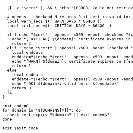
[
[
-z
"
$cert
"
]
]
&&
{
echo
"[ERROR] Could not retriev
# openssl -checkend N returns 0 if cert is valid for 
local
warn_secs
=
$((
 WARN_DAYS 
*
86400
))
local
crit_secs
=
$((
 CRITICAL_DAYS 
*
86400
))
if
!
echo
"
$cert
"
|
 openssl x509 
-noout
-checkend
"
$c
echo
"[CRITICAL] 
${domain}
: certificate expires in 
return
2
elif
!
echo
"
$cert
"
|
 openssl x509 
-noout
-checkend
"
local
 enddate

enddate
=
"
$(
echo
"
$cert
"
|
 openssl x509 
-noout
-endd
echo
"[WARN] 
${domain}
: certificate expires on 
${en
return
1
else
local
 enddate

enddate
=
"
$(
echo
"
$cert
"
|
 openssl x509 
-noout
-endd
echo
"[OK] 
${domain}
: valid until 
${enddate}
"
return
0
fi
}
exit_code
=
0
for
domain
in
"
${DOMAINS
[
@
]
}
"
;
do
  check_cert_expiry 
"
$domain
"
||
exit_code
=
$?
done
exit
$exit_code