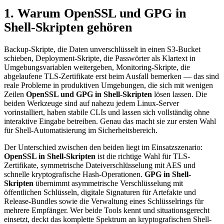
1. Warum OpenSSL und GPG in
Shell-Skripten gehören
Backup-Skripte, die Daten unverschlüsselt in einen S3-Bucket
schieben, Deployment-Skripte, die Passwörter als Klartext in
Umgebungsvariablen weitergeben, Monitoring-Skripte, die
abgelaufene TLS-Zertifikate erst beim Ausfall bemerken — das sind
reale Probleme in produktiven Umgebungen, die sich mit wenigen
Zeilen
OpenSSL und GPG in Shell-Skripten
lösen lassen. Die
beiden Werkzeuge sind auf nahezu jedem Linux-Server
vorinstalliert, haben stabile CLIs und lassen sich vollständig ohne
interaktive Eingabe betreiben. Genau das macht sie zur ersten Wahl
für Shell-Automatisierung im Sicherheitsbereich.
Der Unterschied zwischen den beiden liegt im Einsatzszenario:
OpenSSL in Shell-Skripten
ist die richtige Wahl für TLS-
Zertifikate, symmetrische Dateiverschlüsselung mit AES und
schnelle kryptografische Hash-Operationen.
GPG in Shell-
Skripten
übernimmt asymmetrische Verschlüsselung mit
öffentlichen Schlüsseln, digitale Signaturen für Artefakte und
Release-Bundles sowie die Verwaltung eines Schlüsselrings für
mehrere Empfänger. Wer beide Tools kennt und situationsgerecht
einsetzt, deckt das komplette Spektrum an kryptografischen Shell-