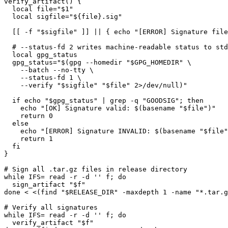
verify_artifact
(
)
{
local
file
=
"
$1
"
local
sigfile
=
"
${file}
.sig"
[
[
-f
"
$sigfile
"
]
]
||
{
echo
"[ERROR] Signature file
# --status-fd 2 writes machine-readable status to std
local
 gpg_status

gpg_status
=
"
$(
gpg 
--homedir
"
$GPG_HOMEDIR
"
\
--batch
 --no-tty 
\
    --status-fd 
1
\
--verify
"
$sigfile
"
"
$file
"
2
>
/dev/null
)
"
if
echo
"
$gpg_status
"
|
grep
-q
"GOODSIG"
;
then
echo
"[OK] Signature valid: 
$(
basename
"
$file
"
)
"
return
0
else
echo
"[ERROR] Signature INVALID: 
$(
basename
"
$file
"
return
1
fi
}
# Sign all .tar.gz files in release directory
while
IFS
=
read
-r
-d
''
 f
;
do
  sign_artifact 
"
$f
"
done
<
<
(
find
"
$RELEASE_DIR
"
-maxdepth
1
-name
"*.tar.g
# Verify all signatures
while
IFS
=
read
-r
-d
''
 f
;
do
  verify_artifact 
"
$f
"