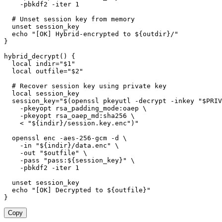
-pbkdf2
-iter
1
# Unset session key from memory
unset
 session_key

echo
"[OK] Hybrid-encrypted to 
${outdir}
/"
}
hybrid_decrypt
(
)
{
local
indir
=
"
$1
"
local
outfile
=
"
$2
"
# Recover session key using private key
local
 session_key

session_key
=
"
$(
openssl pkeyutl 
-decrypt
-inkey
"
$PRIV
-pkeyopt
 rsa_padding_mode:oaep 
\
-pkeyopt
 rsa_oaep_md:sha256 
\
<
"
${indir}
/session.key.enc"
)
"
  openssl enc -aes-256-gcm 
-d
\
-in
"
${indir}
/data.enc"
\
-out
"
$outfile
"
\
-pass
"pass:
${session_key}
"
\
-pbkdf2
-iter
1
unset
 session_key

echo
"[OK] Decrypted to 
${outfile}
"
}
Copy