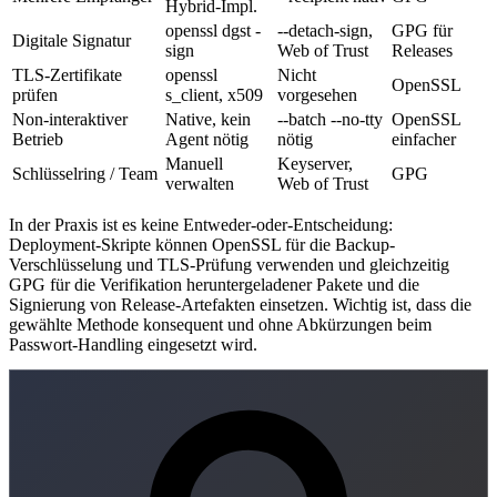
Hybrid-Impl.
openssl dgst -
--detach-sign,
GPG für
Digitale Signatur
sign
Web of Trust
Releases
TLS-Zertifikate
openssl
Nicht
OpenSSL
prüfen
s_client, x509
vorgesehen
Non-interaktiver
Native, kein
--batch --no-tty
OpenSSL
Betrieb
Agent nötig
nötig
einfacher
Manuell
Keyserver,
Schlüsselring / Team
GPG
verwalten
Web of Trust
In der Praxis ist es keine Entweder-oder-Entscheidung:
Deployment-Skripte können OpenSSL für die Backup-
Verschlüsselung und TLS-Prüfung verwenden und gleichzeitig
GPG für die Verifikation heruntergeladener Pakete und die
Signierung von Release-Artefakten einsetzen. Wichtig ist, dass die
gewählte Methode konsequent und ohne Abkürzungen beim
Passwort-Handling eingesetzt wird.