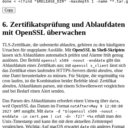
done
<
<
(
find
"
$RELEASE_DIR
"
-maxdepth
1
-name
"*.tar.g
Copy
6. Zertifikatsprüfung und Ablaufdaten
mit OpenSSL überwachen
TLS-Zertifikate, die unbemerkt ablaufen, gehören zu den häufigsten
Ursachen für ungeplante Ausfälle. Mit
OpenSSL in Shell-Skripten
lassen sich Ablaufdaten automatisch prüfen und Alarme früh genug
auslösen. Der Befehl
gibt das
openssl x509 -noout -enddate
Ablaufdatum eines Zertifikats aus; mit
lässt sich
openssl s_client
das Zertifikat eines laufenden HTTPS-Servers direkt abrufen, ohne
eine Datei herunterladen zu müssen. Für Skripte, die regelmäßig via
cron laufen, ist die Kombination beider Befehle ideal: Zertifikat
abrufen, Ablaufdatum parsen, mit einem Schwellenwert vergleichen
und bei Bedarf einen Alert senden.
Das Parsen des Ablaufdatums erfordert einen Umweg über
,
date
weil OpenSSL das Datum im Format
notAfter=May 9 12:00:00
ausgibt. Mit
2027 GMT
date -d "$(openssl x509 -noout -
erhält man den
enddate -in cert.pem | cut -d= -f2)" +%s
Unix-Timestamp und kann ihn mit dem aktuellen Zeitstempel
vergleichen. Wichtig: Auf macOS erwartet
ein anderes Format
date