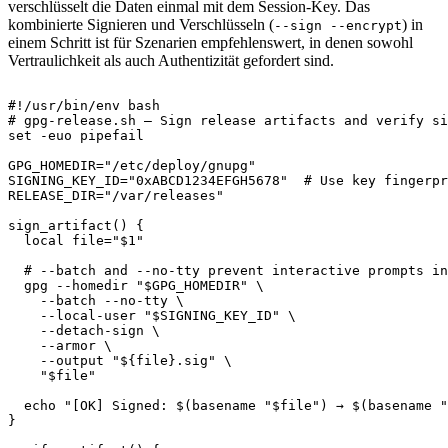
verschlüsselt die Daten einmal mit dem Session-Key. Das
kombinierte Signieren und Verschlüsseln (
) in
--sign --encrypt
einem Schritt ist für Szenarien empfehlenswert, in denen sowohl
Vertraulichkeit als auch Authentizität gefordert sind.
#!/usr/bin/env bash
# gpg-release.sh — Sign release artifacts and verify si
set
-euo
 pipefail

GPG_HOMEDIR
=
"/etc/deploy/gnupg"
SIGNING_KEY_ID
=
"0xABCD1234EFGH5678"
# Use key fingerpr
RELEASE_DIR
=
"/var/releases"
sign_artifact
(
)
{
local
file
=
"
$1
"
# --batch and --no-tty prevent interactive prompts in
  gpg 
--homedir
"
$GPG_HOMEDIR
"
\
--batch
 --no-tty 
\
    --local-user 
"
$SIGNING_KEY_ID
"
\
    --detach-sign 
\
--armor
\
--output
"
${file}
.sig"
\
"
$file
"
echo
"[OK] Signed: 
$(
basename
"
$file
"
)
 → 
$(
basename
"
}