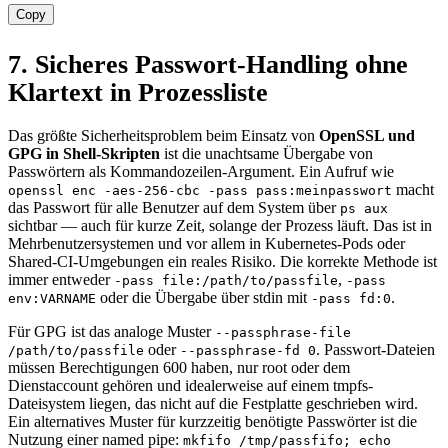
Copy
7. Sicheres Passwort-Handling ohne
Klartext in Prozessliste
Das größte Sicherheitsproblem beim Einsatz von
OpenSSL und
GPG in Shell-Skripten
ist die unachtsame Übergabe von
Passwörtern als Kommandozeilen-Argument. Ein Aufruf wie
macht
openssl enc -aes-256-cbc -pass pass:meinpasswort
das Passwort für alle Benutzer auf dem System über
ps aux
sichtbar — auch für kurze Zeit, solange der Prozess läuft. Das ist in
Mehrbenutzersystemen und vor allem in Kubernetes-Pods oder
Shared-CI-Umgebungen ein reales Risiko. Die korrekte Methode ist
immer entweder
,
-pass file:/path/to/passfile
-pass
oder die Übergabe über stdin mit
.
env:VARNAME
-pass fd:0
Für GPG ist das analoge Muster
--passphrase-file
oder
. Passwort-Dateien
/path/to/passfile
--passphrase-fd 0
müssen Berechtigungen 600 haben, nur root oder dem
Dienstaccount gehören und idealerweise auf einem tmpfs-
Dateisystem liegen, das nicht auf die Festplatte geschrieben wird.
Ein alternatives Muster für kurzzeitig benötigte Passwörter ist die
Nutzung einer named pipe:
mkfifo /tmp/passfifo; echo