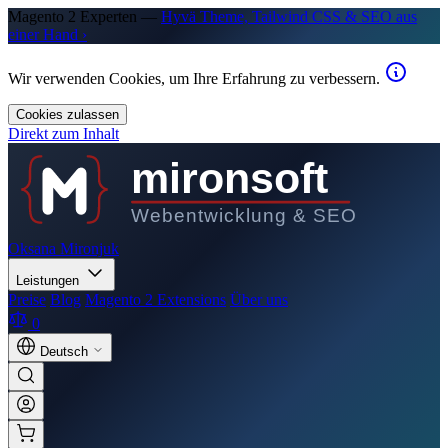
Magento 2 Experten —
Hyvä Theme, Tailwind CSS & SEO aus
einer Hand ›
Wir verwenden Cookies, um Ihre Erfahrung zu verbessern.
Cookies zulassen
Direkt zum Inhalt
mironsoft
Webentwicklung & SEO
Oksana Mironjuk
Leistungen
Preise
Blog
Magento 2 Extensions
Über uns
0
Deutsch