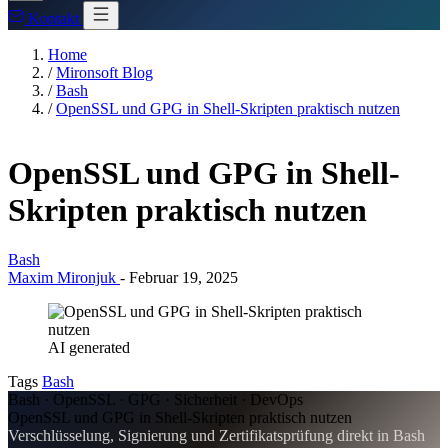
Kontakt
Home
/
Mironsoft Blog
/
Bash
/
OpenSSL und GPG in Shell-Skripten praktisch nutzen
OpenSSL und GPG in Shell-
Skripten praktisch nutzen
Bash
Maxim Mironjuk
-
Februar 19, 2025
AI generated
Tags
Bash
Bash · OpenSSL · GPG · Sicherheit · DevOps
OpenSSL und GPG in Shell-Skripten praktisch nutzen
Verschlüsselung, Signierung und Zertifikatsprüfung direkt in Bash