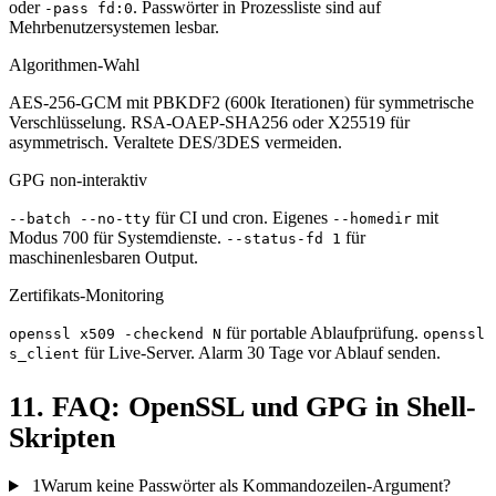
oder
. Passwörter in Prozessliste sind auf
-pass fd:0
Mehrbenutzersystemen lesbar.
Algorithmen-Wahl
AES-256-GCM mit PBKDF2 (600k Iterationen) für symmetrische
Verschlüsselung. RSA-OAEP-SHA256 oder X25519 für
asymmetrisch. Veraltete DES/3DES vermeiden.
GPG non-interaktiv
für CI und cron. Eigenes
mit
--batch --no-tty
--homedir
Modus 700 für Systemdienste.
für
--status-fd 1
maschinenlesbaren Output.
Zertifikats-Monitoring
für portable Ablaufprüfung.
openssl x509 -checkend N
openssl
für Live-Server. Alarm 30 Tage vor Ablauf senden.
s_client
11. FAQ: OpenSSL und GPG in Shell-
Skripten
1
Warum keine Passwörter als Kommandozeilen-Argument?