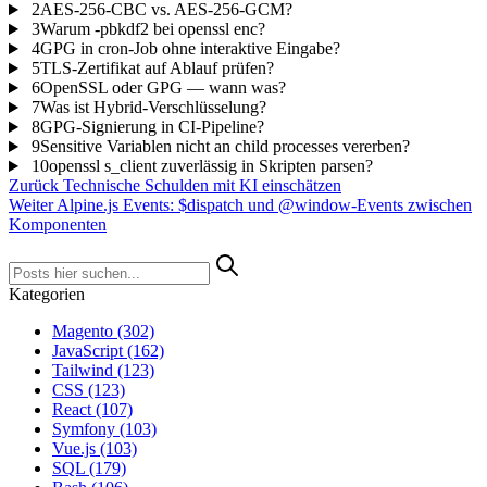
2
AES-256-CBC vs. AES-256-GCM?
3
Warum -pbkdf2 bei openssl enc?
4
GPG in cron-Job ohne interaktive Eingabe?
5
TLS-Zertifikat auf Ablauf prüfen?
6
OpenSSL oder GPG — wann was?
7
Was ist Hybrid-Verschlüsselung?
8
GPG-Signierung in CI-Pipeline?
9
Sensitive Variablen nicht an child processes vererben?
10
openssl s_client zuverlässig in Skripten parsen?
Zurück
Technische Schulden mit KI einschätzen
Weiter
Alpine.js Events: $dispatch und @window-Events zwischen
Komponenten
Kategorien
Magento
(302)
JavaScript
(162)
Tailwind
(123)
CSS
(123)
React
(107)
Symfony
(103)
Vue.js
(103)
SQL
(179)