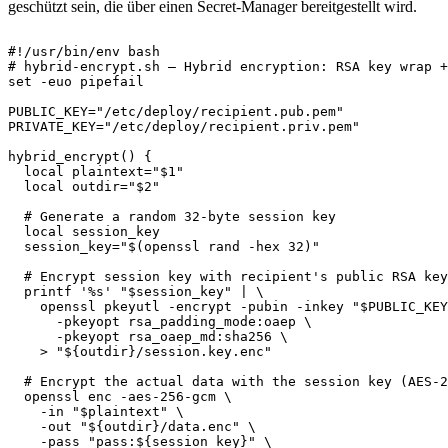
geschützt sein, die über einen Secret-Manager bereitgestellt wird.
#!/usr/bin/env bash
# hybrid-encrypt.sh — Hybrid encryption: RSA key wrap +
set
-euo
 pipefail

PUBLIC_KEY
=
"/etc/deploy/recipient.pub.pem"
PRIVATE_KEY
=
"/etc/deploy/recipient.priv.pem"
hybrid_encrypt
(
)
{
local
plaintext
=
"
$1
"
local
outdir
=
"
$2
"
# Generate a random 32-byte session key
local
 session_key

session_key
=
"
$(
openssl rand 
-hex
32
)
"
# Encrypt session key with recipient's public RSA key
printf
'%s'
"
$session_key
"
|
\
    openssl pkeyutl 
-encrypt
-pubin
-inkey
"
$PUBLIC_KEY
-pkeyopt
 rsa_padding_mode:oaep 
\
-pkeyopt
 rsa_oaep_md:sha256 
\
>
"
${outdir}
/session.key.enc"
# Encrypt the actual data with the session key (AES-2
  openssl enc -aes-256-gcm 
\
-in
"
$plaintext
"
\
-out
"
${outdir}
/data.enc"
\
-pass
"pass:
${session_key}
"
\