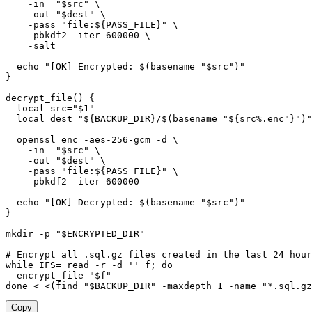
-in
"
$src
"
\
-out
"
$dest
"
\
-pass
"file:
${PASS_FILE}
"
\
-pbkdf2
-iter
600000
\
-salt
echo
"[OK] Encrypted: 
$(
basename
"
$src
"
)
"
}
decrypt_file
(
)
{
local
src
=
"
$1
"
local
dest
=
"
${BACKUP_DIR}
/
$(
basename
"${src%.enc"
}
"
)
"
  openssl enc -aes-256-gcm 
-d
\
-in
"
$src
"
\
-out
"
$dest
"
\
-pass
"file:
${PASS_FILE}
"
\
-pbkdf2
-iter
600000
echo
"[OK] Decrypted: 
$(
basename
"
$src
"
)
"
}
mkdir
-p
"
$ENCRYPTED_DIR
"
# Encrypt all .sql.gz files created in the last 24 hour
while
IFS
=
read
-r
-d
''
 f
;
do
  encrypt_file 
"
$f
"
done
<
<
(
find
"
$BACKUP_DIR
"
-maxdepth
1
-name
"*.sql.gz
Copy