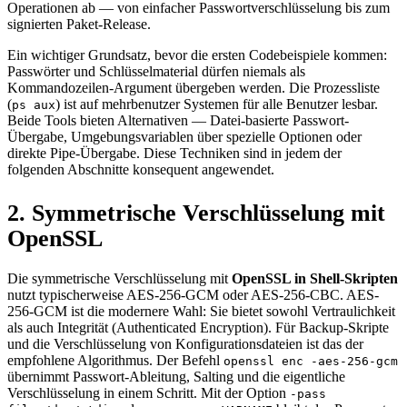
Operationen ab — von einfacher Passwortverschlüsselung bis zum
signierten Paket-Release.
Ein wichtiger Grundsatz, bevor die ersten Codebeispiele kommen:
Passwörter und Schlüsselmaterial dürfen niemals als
Kommandozeilen-Argument übergeben werden. Die Prozessliste
(
) ist auf mehrbenutzer Systemen für alle Benutzer lesbar.
ps aux
Beide Tools bieten Alternativen — Datei-basierte Passwort-
Übergabe, Umgebungsvariablen über spezielle Optionen oder
direkte Pipe-Übergabe. Diese Techniken sind in jedem der
folgenden Abschnitte konsequent angewendet.
2. Symmetrische Verschlüsselung mit
OpenSSL
Die symmetrische Verschlüsselung mit
OpenSSL in Shell-Skripten
nutzt typischerweise AES-256-GCM oder AES-256-CBC. AES-
256-GCM ist die modernere Wahl: Sie bietet sowohl Vertraulichkeit
als auch Integrität (Authenticated Encryption). Für Backup-Skripte
und die Verschlüsselung von Konfigurationsdateien ist das der
empfohlene Algorithmus. Der Befehl
openssl enc -aes-256-gcm
übernimmt Passwort-Ableitung, Salting und die eigentliche
Verschlüsselung in einem Schritt. Mit der Option
-pass