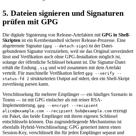
5. Dateien signieren und Signaturen
prüfen mit GPG
Die digitale Signierung von Release-Artefakten mit
GPG in Shell-
Skripten
ist ein Kernbestandteil sicherer Release-Prozesse. Eine
abgetrennte Signatur (
) ist der Datei-
gpg --detach-sign
gebundenen Signatur vorzuziehen, weil sie das Original unverändert
lässt und Verifikation auch ohne GPG-Installation möglich ist,
solange der öffentliche Schlüssel bekannt ist. Die Signatur-Datei
erhält die Endung
und wird zusammen mit dem Artefakt
.sig
verteilt. Für maschinelle Verifikation liefert
gpg --verify --
strukturierten Output auf stderr, den ein Shell-Skript
status-fd 2
zuverlässig parsen kann.
Verschlüsselung für mehrere Empfänger — ein häufiges Szenario in
Teams — ist mit GPG einfacher als mit reiner RSA-
Implementierung.
gpg --encrypt --recipient
erzeugt
alice@example.com --recipient bob@example.com
ein Paket, das beide Empfänger mit ihrem eigenen Schlüssel
entschlüsseln können. Das zugrundeliegende Mechanismus ist
ebenfalls Hybrid-Verschlüsselung: GPG generiert intern einen
Session-Key, verschlüsselt ihn für jeden Empfänger separat und