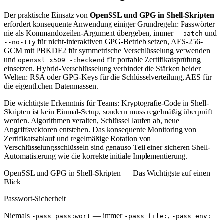
Der praktische Einsatz von
OpenSSL und GPG in Shell-Skripten
erfordert konsequente Anwendung einiger Grundregeln: Passwörter
nie als Kommandozeilen-Argument übergeben, immer
und
--batch
für nicht-interaktiven GPG-Betrieb setzen, AES-256-
--no-tty
GCM mit PBKDF2 für symmetrische Verschlüsselung verwenden
und
für portable Zertifikatsprüfung
openssl x509 -checkend
einsetzen. Hybrid-Verschlüsselung verbindet die Stärken beider
Welten: RSA oder GPG-Keys für die Schlüsselverteilung, AES für
die eigentlichen Datenmassen.
Die wichtigste Erkenntnis für Teams: Kryptografie-Code in Shell-
Skripten ist kein Einmal-Setup, sondern muss regelmäßig überprüft
werden. Algorithmen veralten, Schlüssel laufen ab, neue
Angriffsvektoren entstehen. Das konsequente Monitoring von
Zertifikatsablauf und regelmäßige Rotation von
Verschlüsselungsschlüsseln sind genauso Teil einer sicheren Shell-
Automatisierung wie die korrekte initiale Implementierung.
OpenSSL und GPG in Shell-Skripten — Das Wichtigste auf einen
Blick
Passwort-Sicherheit
Niemals
— immer
,
-pass pass:wort
-pass file:
-pass env: