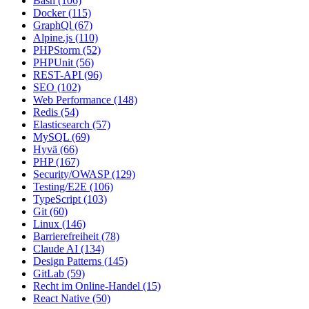
Bash
(106)
Docker
(115)
GraphQl
(67)
Alpine.js
(110)
PHPStorm
(52)
PHPUnit
(56)
REST-API
(96)
SEO
(102)
Web Performance
(148)
Redis
(54)
Elasticsearch
(57)
MySQL
(69)
Hyvä
(66)
PHP
(167)
Security/OWASP
(129)
Testing/E2E
(106)
TypeScript
(103)
Git
(60)
Linux
(146)
Barrierefreiheit
(78)
Claude AI
(134)
Design Patterns
(145)
GitLab
(59)
Recht im Online-Handel
(15)
React Native
(50)