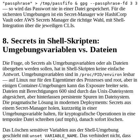
"passphrase" > /tmp/passfifo & gpg --passphrase-fd 3 3
— so wird das Passwort nie in einer Datei gespeichert. Für die
sichersten Umgebungen ist ein Secret-Manager wie HashiCorp
Vault oder AWS Secrets Manager die richtige Wahl, mit Shell-
Integration über die jeweiligen CLIs.
8. Secrets in Shell-Skripten:
Umgebungsvariablen vs. Dateien
Die Frage, ob Secrets als Umgebungsvariablen oder als Dateien
übergeben werden sollen, hat in Shell-Skripten keine einfache
Antwort. Umgebungsvariablen sind in
lesbar
/proc/PID/environ
— auf Linux nur für den Eigentümer des Prozesses und root, aber in
einigen Container-Umgebungen kann das Exposure breiter sein.
Dateien mit Berechtigungen 600 sind durch das Unix-Dateisystem
abgesichert, aber hinterlassen persistente Spuren im Dateisystem.
Die pragmatische Lösung in modernen Deployments: Secrets aus
einem Secret-Manager holen, kurzzeitig in einer
Umgebungsvariable halten, für kryptografische Operationen in eine
temporäre Datei schreiben (auf tmpfs), danach sofort löschen.
Das Löschen sensitiver Variablen aus der Shell-Umgebung
geschieht mit
. Das verhindert nicht, dass
unset VARIABLE_NAME