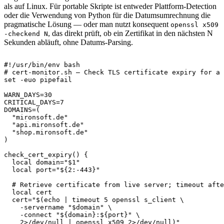
als auf Linux. Für portable Skripte ist entweder Plattform-Detection
oder die Verwendung von Python für die Datumsumrechnung die
pragmatische Lösung — oder man nutzt konsequent
openssl x509
, das direkt prüft, ob ein Zertifikat in den nächsten N
-checkend N
Sekunden abläuft, ohne Datums-Parsing.
#!/usr/bin/env bash
# cert-monitor.sh — Check TLS certificate expiry for a 
set
-euo
 pipefail

WARN_DAYS
=
30
CRITICAL_DAYS
=
7
DOMAINS
=
(
"mironsoft.de"
"api.mironsoft.de"
"shop.mironsoft.de"
)
check_cert_expiry
(
)
{
local
domain
=
"
$1
"
local
port
=
"
${2
:-
443}
"
# Retrieve certificate from live server; timeout afte
local
 cert

cert
=
"
$(
echo
|
timeout
5
 openssl s_client 
\
-servername
"
$domain
"
\
-connect
"
${domain}
:
${port}
"
\
2
>
/dev/null 
|
 openssl x509 
2
>
/dev/null
)
"