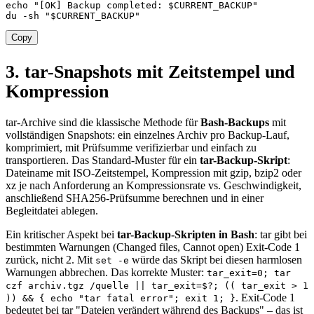
echo
"[OK] Backup completed: 
$CURRENT_BACKUP
"
du
-sh
"
$CURRENT_BACKUP
"
Copy
3. tar-Snapshots mit Zeitstempel und
Kompression
tar-Archive sind die klassische Methode für
Bash-Backups
mit
vollständigen Snapshots: ein einzelnes Archiv pro Backup-Lauf,
komprimiert, mit Prüfsumme verifizierbar und einfach zu
transportieren. Das Standard-Muster für ein
tar-Backup-Skript
:
Dateiname mit ISO-Zeitstempel, Kompression mit gzip, bzip2 oder
xz je nach Anforderung an Kompressionsrate vs. Geschwindigkeit,
anschließend SHA256-Prüfsumme berechnen und in einer
Begleitdatei ablegen.
Ein kritischer Aspekt bei
tar-Backup-Skripten in Bash
: tar gibt bei
bestimmten Warnungen (Changed files, Cannot open) Exit-Code 1
zurück, nicht 2. Mit
würde das Skript bei diesen harmlosen
set -e
Warnungen abbrechen. Das korrekte Muster:
tar_exit=0; tar
czf archiv.tgz /quelle || tar_exit=$?; (( tar_exit > 1
. Exit-Code 1
)) && { echo "tar fatal error"; exit 1; }
bedeutet bei tar "Dateien verändert während des Backups" – das ist