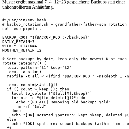
Muster ergibt maximal 7+4+12=23 gespeicherte Backups statt einer
unkontrollierten Anhäufung.
#!/usr/bin/env bash
# backup_rotation.sh — grandfather-father-son rotation 
set
-euo
 pipefail

BACKUP_ROOT
=
"
${BACKUP_ROOT
:-
/
backups}
"
DAILY_RETAIN
=
7
WEEKLY_RETAIN
=
4
MONTHLY_RETAIN
=
12
# Sort backups by date, keep only the newest N of each 
rotate_category
(
)
{
local
pattern
=
"
$1
"
keep
=
"
$2
"
local
-a
all
=
(
)
mapfile
-t
 all 
<
<
(
find
"
$BACKUP_ROOT
"
-maxdepth
1
-n
local
count
=
${
#
all
[
@
]
}
if
((
 count 
>
 keep 
))
;
then
local
to_delete
=
(
"
${all
[
@
]
:
$keep}
"
)
for
old
in
"
${to_delete
[
@
]
}
"
;
do
echo
"[ROTATE] Removing old backup: 
$old
"
rm
-rf
"
$old
"
done
echo
"[OK] Rotated 
$pattern
: kept 
$keep
, deleted 
$(
else
echo
"[OK] 
$pattern
: 
$count
 backups (within limit o
fi