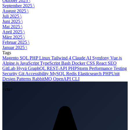
Oktober 2025 \
September 2025 \
August 2025 \
Juli 2025 \
Juni 2025 \
Mai 2025 \
April 2025 \
März 2025 \
Februar 2025 \
Januar 2025 \
Tags
Magento
SQL
PHP
Linux
Tailwind 4
Claude AI
Symfony
Vue.js
Alpine.js
JavaScript
TypeScript
Bash
Docker
CSS
React
SEO
GitLab
Hyvä
GraphQL
REST-API
PHPStorm
Performance
Testing
Security
Git
Accessibility
MySQL
Redis
Elasticsearch
PHPUnit
Design Patterns
RabbitMQ
OpenAPI
CLI
>_
<cta>