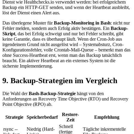
Dienst wie Healthchecks.io verwendet werden: bei erfolgreichem
Backup ein HTTP-GET senden, und wenn der Heartbeat ausbleibt,
löst der Dienst einen Alert aus.
Das überlegene Muster für
Backup-Monitoring in Bash
: nicht nur
Fehler melden, sondern auch Erfolg aktiv bestätigen. Ein
Backup-
Skript
, das bei Erfolg schweigt und nur bei Fehler schreibt, gibt
keine Garantie, dass es überhaupt läuft. Wenn der Cron-Job aus
irgendeinem Grund nicht ausgelöst wird – Systemabsturz, Cron-
Konfigurationsfehler, volle Crontab-Mail-Queue – bemerkt man das
ohne Success-Heartbeat erst, wenn man das Backup tatsächlich
braucht. Ein aktiver Heartbeat an ein externes System ist die
sicherste Implementierung.
9. Backup-Strategien im Vergleich
Die Wahl der
Bash-Backup-Strategie
hängt von den
Anforderungen an Recovery Time Objective (RTO) und Recovery
Point Objective (RPO) ab.
Restore-
Strategie
Speicherbedarf
Empfehlung
Zeit
Schnell
rsync --
Niedrig (Hard-
Tägliche inkrementelle
(fertige