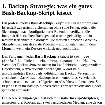
1. Backup-Strategie: was ein gutes
Bash-Backup-Skript leistet
Ein professionelles
Bash-Backup-Skript
löst vier Kernprobleme:
Es erstellt zuverlässig Sicherungen ohne stille Fehler, rotiert alte
Sicherungen nach konfigurierbarer Retention, verifiziert die
Integrität der erstellten Backups und testet regelmäßig, ob ein
Restore tatsächlich funktioniert. Die meisten einfachen
Backup-
Skripte
lösen nur das erste Problem – und scheitern erst in dem
Moment, wenn ein Restore wirklich gebraucht wird.
Das Fundament jedes
Bash-Backup-Skripts
ist
set -euo
kombiniert mit einem
-Handler.
pipefail
trap cleanup EXIT
Wenn der Backup-Prozess mitten im Lauf abbricht – wegen vollem
Dateisystem, Netzwerkfehler oder Signal – darf kein
unvollständiges Backup als vollständig im Backup-Verzeichnis
erscheinen. Das Muster: Backups in ein temporäres Verzeichnis
schreiben und erst nach erfolgreichem Abschluss umbenennen. So
ist jede Datei im Backup-Zielverzeichnis entweder vollständig oder
gar nicht vorhanden.
Die 3-2-1-Backup-Regel lässt sich mit
Bash-Backup-Skripten
gut
umsetzen: drei Kopien, auf zwei verschiedenen Medien, eine davon