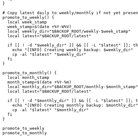
}
# Copy latest daily to weekly/monthly if not yet presen
promote_to_weekly
(
)
{
local
 week_stamp

week_stamp
=
$(
date
 +%Y-W%V
)
local
weekly_dir
=
"
$BACKUP_ROOT
/weekly-
$week_stamp
"
local
latest
=
"
$BACKUP_ROOT
/latest"
if
[
[
!
-d
"
$weekly_dir
"
]
]
&&
[
[
-L
"
$latest
"
]
]
;
th
echo
"[INFO] Creating weekly backup: 
$weekly_dir
"
cp
-al
"
$latest
"
"
$weekly_dir
"
fi
}
promote_to_monthly
(
)
{
local
 month_stamp

month_stamp
=
$(
date
 +%Y-%m
)
local
monthly_dir
=
"
$BACKUP_ROOT
/monthly-
$month_stamp
"
local
latest
=
"
$BACKUP_ROOT
/latest"
if
[
[
!
-d
"
$monthly_dir
"
]
]
&&
[
[
-L
"
$latest
"
]
]
;
t
echo
"[INFO] Creating monthly backup: 
$monthly_dir
"
cp
-al
"
$latest
"
"
$monthly_dir
"
fi
}
promote_to_weekly

promote_to_monthly
