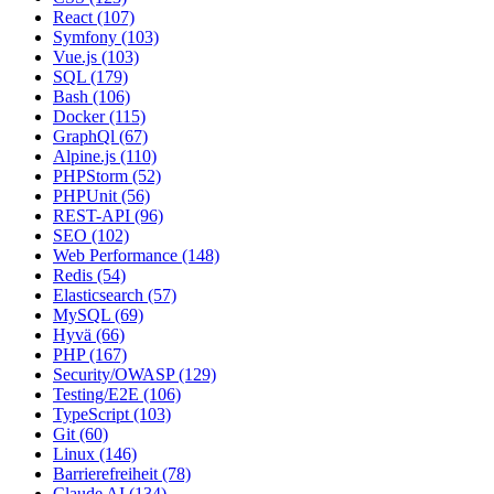
React
(107)
Symfony
(103)
Vue.js
(103)
SQL
(179)
Bash
(106)
Docker
(115)
GraphQl
(67)
Alpine.js
(110)
PHPStorm
(52)
PHPUnit
(56)
REST-API
(96)
SEO
(102)
Web Performance
(148)
Redis
(54)
Elasticsearch
(57)
MySQL
(69)
Hyvä
(66)
PHP
(167)
Security/OWASP
(129)
Testing/E2E
(106)
TypeScript
(103)
Git
(60)
Linux
(146)
Barrierefreiheit
(78)
Claude AI
(134)