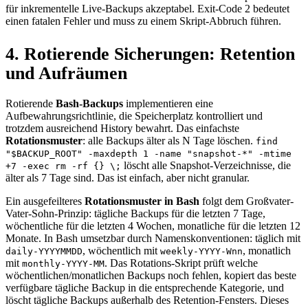
für inkrementelle Live-Backups akzeptabel. Exit-Code 2 bedeutet
einen fatalen Fehler und muss zu einem Skript-Abbruch führen.
4. Rotierende Sicherungen: Retention
und Aufräumen
Rotierende
Bash-Backups
implementieren eine
Aufbewahrungsrichtlinie, die Speicherplatz kontrolliert und
trotzdem ausreichend History bewahrt. Das einfachste
Rotationsmuster
: alle Backups älter als N Tage löschen.
find
"$BACKUP_ROOT" -maxdepth 1 -name "snapshot-*" -mtime
löscht alle Snapshot-Verzeichnisse, die
+7 -exec rm -rf {} \;
älter als 7 Tage sind. Das ist einfach, aber nicht granular.
Ein ausgefeilteres
Rotationsmuster in Bash
folgt dem Großvater-
Vater-Sohn-Prinzip: tägliche Backups für die letzten 7 Tage,
wöchentliche für die letzten 4 Wochen, monatliche für die letzten 12
Monate. In Bash umsetzbar durch Namenskonventionen: täglich mit
, wöchentlich mit
, monatlich
daily-YYYYMMDD
weekly-YYYY-Wnn
mit
. Das Rotations-Skript prüft welche
monthly-YYYY-MM
wöchentlichen/monatlichen Backups noch fehlen, kopiert das beste
verfügbare tägliche Backup in die entsprechende Kategorie, und
löscht tägliche Backups außerhalb des Retention-Fensters. Dieses