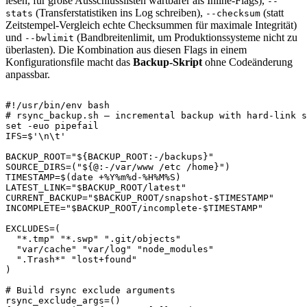
lesen, für große Ausschlusslisten wartbarer als Inline-Flags),
--
(Transferstatistiken ins Log schreiben),
(statt
stats
--checksum
Zeitstempel-Vergleich echte Checksummen für maximale Integrität)
und
(Bandbreitenlimit, um Produktionssysteme nicht zu
--bwlimit
überlasten). Die Kombination aus diesen Flags in einem
Konfigurationsfile macht das
Backup-Skript
ohne Codeänderung
anpassbar.
#!/usr/bin/env bash
# rsync_backup.sh — incremental backup with hard-link s
set
-euo
IFS
=
$'
\n
\t
'
BACKUP_ROOT
=
"
${BACKUP_ROOT
:-
/
backups}
"
SOURCE_DIRS
=
(
"
${@
:-
/
var
/
www 
/
etc 
/
home}
"
)
TIMESTAMP
=
$(
date
 +%Y%m%d-%H%M%S
)
LATEST_LINK
=
"
$BACKUP_ROOT
/latest"
CURRENT_BACKUP
=
"
$BACKUP_ROOT
/snapshot-
$TIMESTAMP
"
INCOMPLETE
=
"
$BACKUP_ROOT
/incomplete-
$TIMESTAMP
"
EXCLUDES
=
(
"*.tmp"
"*.swp"
".git/objects"
"var/cache"
"var/log"
"node_modules"
".Trash*"
"lost+found"
)
# Build rsync exclude arguments
rsync_exclude_args
=
(
)