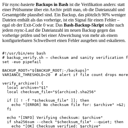
Für rsync-basierte
Backups in Bash
ist die Verifikation anders: statt
einer Prüfsumme über ein Archiv prüft man, ob die Dateianzahl und
Gesamtgröße plausibel sind. Ein Backup, das plötzlich 90% weniger
Dateien enthält als das vorherige, ist ein Signal für einen Fehler –
egal ob der Exit-Code 0 war. Das
Bash-Backup-Skript
sollte nach
jedem rsync-Lauf die Dateianzahl im neuen Backup gegen das
vorherige prüfen und bei einer Abweichung von mehr als einem
konfigurierbaren Schwellwert einen Fehler ausgeben und eskalieren.
#!/usr/bin/env bash
# backup_verify.sh — checksum and sanity verification f
set
-euo
 pipefail

BACKUP_ROOT
=
"
${BACKUP_ROOT
:-
/
backups}
"
VARIANCE_THRESHOLD
=
20
# alert if file count drops more
verify_archive
(
)
{
local
archive
=
"
$1
"
local
checksum_file
=
"
${archive}
.sha256"
if
[
[
!
-f
"
$checksum_file
"
]
]
;
then
echo
"[ERROR] No checksum file for: 
$archive
"
>
&2
;
fi
echo
"[INFO] Verifying checksum: 
$archive
"
if
 sha256sum 
--check
"
$checksum_file
"
 --quiet
;
then
echo
"[OK] Checksum verified: 
$archive
"