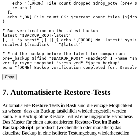
echo
"[ERROR] File count dropped 
$drop_pct
% (prev=
$
return
1
fi
echo
"[OK] File count OK: 
$current_count
 files (
${dro
}
# Run verification on the latest backup
latest
=
"
$BACKUP_ROOT
/latest"
[
[
-L
"
$latest
"
]
]
||
{
echo
"[ERROR] No 'latest' symli
resolved
=
$(
readlink 
-f
"
$latest
"
)
# Find the backup before the latest for comparison
prev_backup
=
$(
find
"
$BACKUP_ROOT
"
-maxdepth
1
-name
"sn
verify_rsync_snapshot 
"
$resolved
"
"
$prev_backup
"
echo
"[DONE] Backup verification completed for: 
$resolv
Copy
7. Automatisierte Restore-Tests
Automatisierte
Restore-Tests in Bash
sind die einzige Möglichkeit
zu wissen, dass ein Backup tatsächlich wiederhergestellt werden
kann. Ein Backup ohne Restore-Test ist eine ungeprüfte Hypothese.
Das Muster für einen automatisierten
Restore-Test im Bash-
Backup-Skript
: periodisch (wöchentlich oder monatlich) das
aktuellste Backup in eine isolierte Testumgebung wiederherstellen,