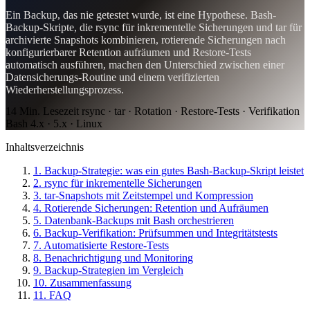
Ein Backup, das nie getestet wurde, ist eine Hypothese. Bash-
Backup-Skripte, die rsync für inkrementelle Sicherungen und tar für
archivierte Snapshots kombinieren, rotierende Sicherungen nach
konfigurierbarer Retention aufräumen und Restore-Tests
automatisch ausführen, machen den Unterschied zwischen einer
Datensicherungs-Routine und einem verifizierten
Wiederherstellungsprozess.
14 Min. Lesezeit
rsync · tar · Rotation · Restore-Tests · Verifikation
Bash 4.x · 5.x · Linux
Inhaltsverzeichnis
1. Backup-Strategie: was ein gutes Bash-Backup-Skript leistet
2. rsync für inkrementelle Sicherungen
3. tar-Snapshots mit Zeitstempel und Kompression
4. Rotierende Sicherungen: Retention und Aufräumen
5. Datenbank-Backups mit Bash orchestrieren
6. Backup-Verifikation: Prüfsummen und Integritätstests
7. Automatisierte Restore-Tests
8. Benachrichtigung und Monitoring
9. Backup-Strategien im Vergleich
10. Zusammenfassung
11. FAQ