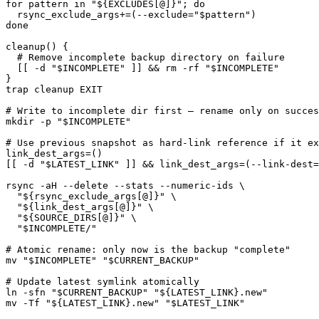
for
pattern
in
"
${EXCLUDES
[
@
]
}
"
;
do
rsync_exclude_args
+=
(
--exclude
=
"
$pattern
"
)
done
cleanup
(
)
{
# Remove incomplete backup directory on failure
[
[
-d
"
$INCOMPLETE
"
]
]
&&
rm
-rf
"
$INCOMPLETE
"
}
trap
 cleanup EXIT

# Write to incomplete dir first — rename only on succes
mkdir
-p
"
$INCOMPLETE
"
# Use previous snapshot as hard-link reference if it ex
link_dest_args
=
(
)
[
[
-d
"
$LATEST_LINK
"
]
]
&&
link_dest_args
=
(
--link-dest
=
rsync
-aH
--delete
--stats
 --numeric-ids 
\
"
${rsync_exclude_args
[
@
]
}
"
\
"
${link_dest_args
[
@
]
}
"
\
"
${SOURCE_DIRS
[
@
]
}
"
\
"
$INCOMPLETE
/"
# Atomic rename: only now is the backup "complete"
mv
"
$INCOMPLETE
"
"
$CURRENT_BACKUP
"
# Update latest symlink atomically
ln
-sfn
"
$CURRENT_BACKUP
"
"
${LATEST_LINK}
.new"
mv
-Tf
"
${LATEST_LINK}
.new"
"
$LATEST_LINK
"