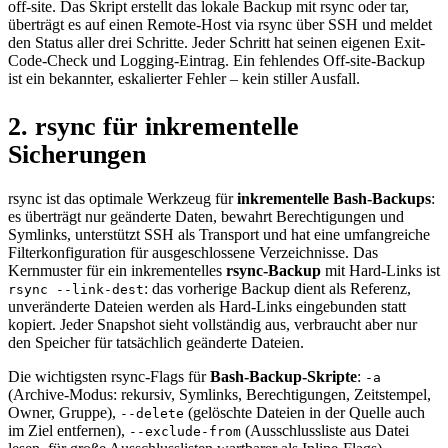
off-site. Das Skript erstellt das lokale Backup mit rsync oder tar,
überträgt es auf einen Remote-Host via rsync über SSH und meldet
den Status aller drei Schritte. Jeder Schritt hat seinen eigenen Exit-
Code-Check und Logging-Eintrag. Ein fehlendes Off-site-Backup
ist ein bekannter, eskalierter Fehler – kein stiller Ausfall.
2. rsync für inkrementelle
Sicherungen
rsync ist das optimale Werkzeug für
inkrementelle Bash-Backups
:
es überträgt nur geänderte Daten, bewahrt Berechtigungen und
Symlinks, unterstützt SSH als Transport und hat eine umfangreiche
Filterkonfiguration für ausgeschlossene Verzeichnisse. Das
Kernmuster für ein inkrementelles
rsync-Backup
mit Hard-Links ist
: das vorherige Backup dient als Referenz,
rsync --link-dest
unveränderte Dateien werden als Hard-Links eingebunden statt
kopiert. Jeder Snapshot sieht vollständig aus, verbraucht aber nur
den Speicher für tatsächlich geänderte Dateien.
Die wichtigsten rsync-Flags für
Bash-Backup-Skripte
:
-a
(Archive-Modus: rekursiv, Symlinks, Berechtigungen, Zeitstempel,
Owner, Gruppe),
(gelöschte Dateien in der Quelle auch
--delete
im Ziel entfernen),
(Ausschlussliste aus Datei
--exclude-from