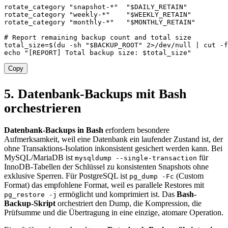
rotate_category 
"snapshot-*"
"
$DAILY_RETAIN
"
rotate_category 
"weekly-*"
"
$WEEKLY_RETAIN
"
rotate_category 
"monthly-*"
"
$MONTHLY_RETAIN
"
# Report remaining backup count and total size
total_size
=
$(
du
-sh
"
$BACKUP_ROOT
"
2
>
/dev/null 
|
cut
-f
echo
"[REPORT] Total backup size: 
$total_size
"
Copy
5. Datenbank-Backups mit Bash
orchestrieren
Datenbank-Backups in Bash
erfordern besondere
Aufmerksamkeit, weil eine Datenbank ein laufender Zustand ist, der
ohne Transaktions-Isolation inkonsistent gesichert werden kann. Bei
MySQL/MariaDB ist
für
mysqldump --single-transaction
InnoDB-Tabellen der Schlüssel zu konsistenten Snapshots ohne
exklusive Sperren. Für PostgreSQL ist
(Custom
pg_dump -Fc
Format) das empfohlene Format, weil es parallele Restores mit
ermöglicht und komprimiert ist. Das
Bash-
pg_restore -j
Backup-Skript
orchestriert den Dump, die Kompression, die
Prüfsumme und die Übertragung in eine einzige, atomare Operation.