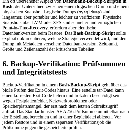
Ein oft übersehener Aspekt von
Datenbank-Backup-Skripten in
Bash
: der Unterschied zwischen einem logischen Dump und einem
physischen Snapshot. Logische Dumps (
) sind
mysqldump
langsamer, aber portabler und leichter zu verifizieren. Physische
Snapshots über LVM oder ZFS sind schneller und ermöglichen
Point-in-Time-Recovery, erfordern aber identische
Datenbankversion beim Restore. Das
Bash-Backup-Skript
sollte
explizit dokumentieren, welche Strategie verwendet wird, und den
Dump mit Metadaten versehen: Datenbankversion, Zeitpunkt,
Größe und Zeilenanzahl der kritischsten Tabellen.
6. Backup-Verifikation: Prüfsummen
und Integritätstests
Backup-Verifikation in einem
Bash-Backup-Skript
geht über das
bloße Prüfen des Exit-Codes hinaus. Eine erstellte tar-Datei kann
einen korrekten Exit-Code liefern und trotzdem beschädigt sein –
wegen Festplattenfehler, Netzwerkproblemen oder
Speicherplatzmangel, der erst nach dem letzten Schreibzugriff
auftrat. Das Standardmuster: SHA256-Prüfsumme unmittelbar nach
der Erstellung berechnen und in einer Begleitdatei ablegen. Vor
jedem Restore und in einem separaten Verifikationsjob die
Prüfsumme gegen die gespeicherte prüfen.