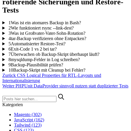
rotierende Sicherungen und Restore-
Tests
1
Was ist ein atomares Backup in Bash?
2
Wie funktioniert rsync --link-dest?
3
Was ist Großvater-Vater-Sohn-Rotation?
4
tar-Backup verifizieren ohne Entpacken?
5
Automatisierter Restore-Test?
6
Exit-Code 1 vs 2 bei tar?
7
Überwachen ob Backup-Skript überhaupt läuft?
8
mysqldump-Fehler in Log schreiben?
9
Backup-Plausibilität prüfen?
10
Backup-Skript mit Cleanup bei Fehler?
Zurück
CSS Logical Properties für RTL-Layouts und
Internationalisierung
Weiter
PHPUnit DataProvider sinnvoll nutzen statt duplizierter Tests
Kategorien
Magento
(302)
JavaScript
(162)
Tailwind
(123)
CSS
(123)