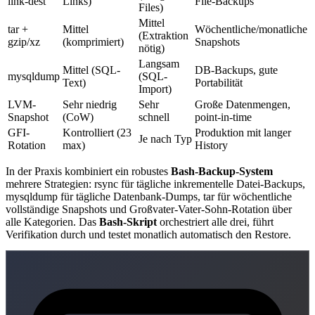
link-dest
Links)
File-Backups
Files)
Mittel
tar +
Mittel
Wöchentliche/monatliche
(Extraktion
gzip/xz
(komprimiert)
Snapshots
nötig)
Langsam
Mittel (SQL-
DB-Backups, gute
mysqldump
(SQL-
Text)
Portabilität
Import)
LVM-
Sehr niedrig
Sehr
Große Datenmengen,
Snapshot
(CoW)
schnell
point-in-time
GFI-
Kontrolliert (23
Produktion mit langer
Je nach Typ
Rotation
max)
History
In der Praxis kombiniert ein robustes
Bash-Backup-System
mehrere Strategien: rsync für tägliche inkrementelle Datei-Backups,
mysqldump für tägliche Datenbank-Dumps, tar für wöchentliche
vollständige Snapshots und Großvater-Vater-Sohn-Rotation über
alle Kategorien. Das
Bash-Skript
orchestriert alle drei, führt
Verifikation durch und testet monatlich automatisch den Restore.