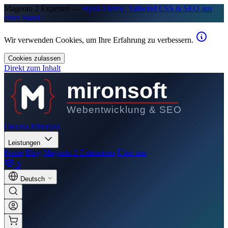
Magento 2 Experten —
Hyvä Theme, Tailwind CSS & SEO aus
einer Hand ›
Wir verwenden Cookies, um Ihre Erfahrung zu verbessern.
Cookies zulassen
Direkt zum Inhalt
mironsoft
Webentwicklung & SEO
Oksana Mironjuk
Leistungen
Preise
Blog
Magento 2 Extensions
Über uns
0
Deutsch