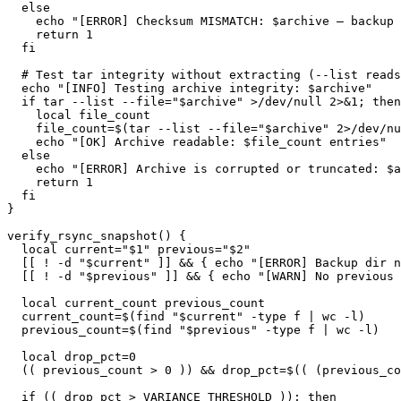
else
echo
"[ERROR] Checksum MISMATCH: 
$archive
 — backup 
return
1
fi
# Test tar integrity without extracting (--list read
echo
"[INFO] Testing archive integrity: 
$archive
"
if
tar
--list
--file
=
"
$archive
"
>
/dev/null 
2
>
&1
;
then
local
 file_count

file_count
=
$(
tar
--list
--file
=
"
$archive
"
2
>
/dev/nu
echo
"[OK] Archive readable: 
$file_count
 entries"
else
echo
"[ERROR] Archive is corrupted or truncated: 
$a
return
1
fi
}
verify_rsync_snapshot
(
)
{
local
current
=
"
$1
"
previous
=
"
$2
"
[
[
!
-d
"
$current
"
]
]
&&
{
echo
"[ERROR] Backup dir n
[
[
!
-d
"
$previous
"
]
]
&&
{
echo
"[WARN] No previous 
local
 current_count previous_count

current_count
=
$(
find
"
$current
"
-type
 f 
|
wc
-l
)
previous_count
=
$(
find
"
$previous
"
-type
 f 
|
wc
-l
)
local
drop_pct
=
0
((
 previous_count 
>
0
))
&&
drop_pct
=
$((
(
previous_co
if
((
 drop_pct 
>
 VARIANCE_THRESHOLD 
))
;
then