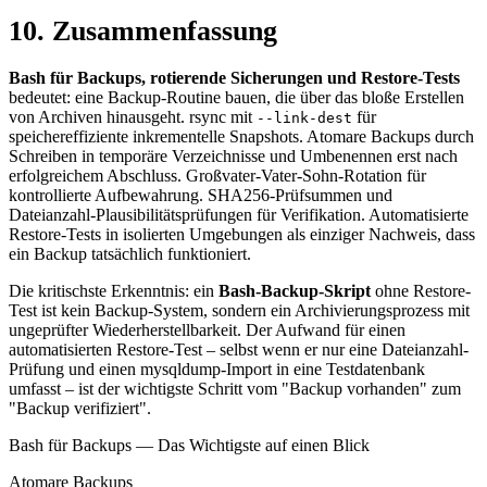
10. Zusammenfassung
Bash für Backups, rotierende Sicherungen und Restore-Tests
bedeutet: eine Backup-Routine bauen, die über das bloße Erstellen
von Archiven hinausgeht. rsync mit
für
--link-dest
speichereffiziente inkrementelle Snapshots. Atomare Backups durch
Schreiben in temporäre Verzeichnisse und Umbenennen erst nach
erfolgreichem Abschluss. Großvater-Vater-Sohn-Rotation für
kontrollierte Aufbewahrung. SHA256-Prüfsummen und
Dateianzahl-Plausibilitätsprüfungen für Verifikation. Automatisierte
Restore-Tests in isolierten Umgebungen als einziger Nachweis, dass
ein Backup tatsächlich funktioniert.
Die kritischste Erkenntnis: ein
Bash-Backup-Skript
ohne Restore-
Test ist kein Backup-System, sondern ein Archivierungsprozess mit
ungeprüfter Wiederherstellbarkeit. Der Aufwand für einen
automatisierten Restore-Test – selbst wenn er nur eine Dateianzahl-
Prüfung und einen mysqldump-Import in eine Testdatenbank
umfasst – ist der wichtigste Schritt vom "Backup vorhanden" zum
"Backup verifiziert".
Bash für Backups — Das Wichtigste auf einen Blick
Atomare Backups