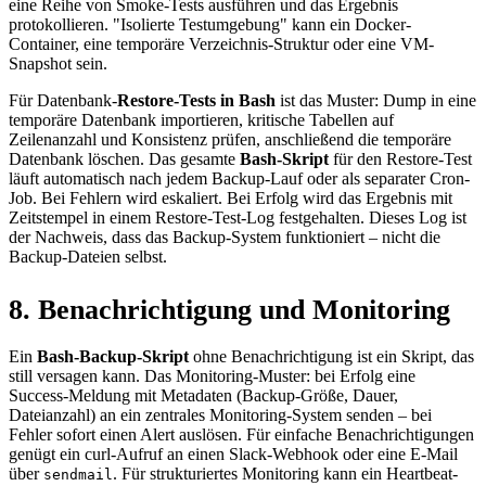
eine Reihe von Smoke-Tests ausführen und das Ergebnis
protokollieren. "Isolierte Testumgebung" kann ein Docker-
Container, eine temporäre Verzeichnis-Struktur oder eine VM-
Snapshot sein.
Für Datenbank-
Restore-Tests in Bash
ist das Muster: Dump in eine
temporäre Datenbank importieren, kritische Tabellen auf
Zeilenanzahl und Konsistenz prüfen, anschließend die temporäre
Datenbank löschen. Das gesamte
Bash-Skript
für den Restore-Test
läuft automatisch nach jedem Backup-Lauf oder als separater Cron-
Job. Bei Fehlern wird eskaliert. Bei Erfolg wird das Ergebnis mit
Zeitstempel in einem Restore-Test-Log festgehalten. Dieses Log ist
der Nachweis, dass das Backup-System funktioniert – nicht die
Backup-Dateien selbst.
8. Benachrichtigung und Monitoring
Ein
Bash-Backup-Skript
ohne Benachrichtigung ist ein Skript, das
still versagen kann. Das Monitoring-Muster: bei Erfolg eine
Success-Meldung mit Metadaten (Backup-Größe, Dauer,
Dateianzahl) an ein zentrales Monitoring-System senden – bei
Fehler sofort einen Alert auslösen. Für einfache Benachrichtigungen
genügt ein curl-Aufruf an einen Slack-Webhook oder eine E-Mail
über
. Für strukturiertes Monitoring kann ein Heartbeat-
sendmail